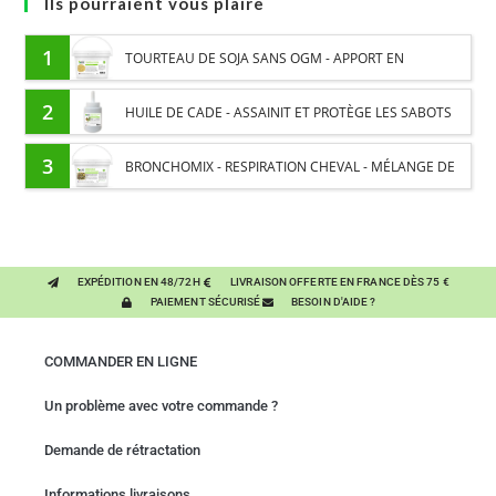
Ils pourraient vous plaire
1
TOURTEAU DE SOJA SANS OGM - APPORT EN
PROTÉINES ET SOUTIEN ÉNERGÉTIQUE POUR CHEVAUX
2
HUILE DE CADE - ASSAINIT ET PROTÈGE LES SABOTS
DE L’HUMIDITÉ
3
BRONCHOMIX - RESPIRATION CHEVAL - MÉLANGE DE
PLANTES
EXPÉDITION EN 48/72H
LIVRAISON OFFERTE EN FRANCE DÈS 75 €
PAIEMENT SÉCURISÉ
BESOIN D'AIDE ?
COMMANDER EN LIGNE
Un problème avec votre commande ?
Demande de rétractation
Informations livraisons