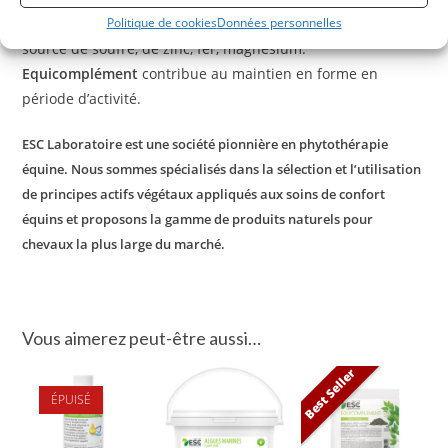
Politique de cookies
Données personnelles
enrichi en minéraux tel que
Equicomplément
, complément
source de soufre, de zinc, fer, magnésium.
Equicomplément
contribue au maintien en forme en
période d’activité.
ESC Laboratoire est une société pionnière en phytothérapie
équine. Nous sommes spécialisés dans la sélection et l’utilisation
de principes actifs végétaux appliqués aux soins de confort
équins et proposons la gamme de produits naturels pour
chevaux la plus large du marché.
Vous aimerez peut-être aussi…
Best Seller
ÉPUISÉ