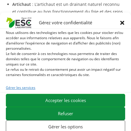
Artichaut
: L’artichaut est un drainant naturel reconnu
et contribue au bon fonctionnement du foie et des reins.
L’artichaut est source de fibres et d’antioxydants.
Gérez votre confidentialité
Ortie
: L’ortie piquante est riche en silice. Cette plante
Nous utilisons des technologies telles que les cookies pour stocker et/ou
est traditionnellement utilisée lors de raideur articulaire
accéder aux informations relatives aux appareils. Nous le faisons afin
et possède également des vertus drainantes.
d’améliorer l’expérience de navigation et d’afficher des publicités (non)
Garlic Plus
est formulé à partir de teintures mères qui
personnalisées.
Le fait de consentir à ces technologies nous permettra de traiter des
possèdent une teneur élevée en actifs végétaux et sont une
données telles que le comportement de navigation ou des identifiants
bonne alternative à la plante pure.
uniques sur ce site.
Le refus ou le retrait du consentement peut avoir un impact négatif sur
certaines fonctionnalités et caractéristiques du site.
La formule liquide de ce complément présente plusieurs
avantages et notamment celui de pouvoir être administré à
Gérer les services
l’aide d’une seringue buccale, ce qui peut s’avérer pratique
pour les chevaux vivant en communauté ou ceux qui
Accepter les cookies
prennent leur ration avec difficulté.
Refuser
Avec quoi associer Garlic Plus ?
Gérer les options
Garlic Plus
peut être associé à un aliment complémentaire