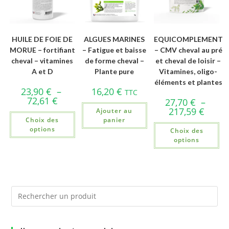
HUILE DE FOIE DE
ALGUES MARINES
EQUICOMPLEMENT
MORUE – fortifiant
– Fatigue et baisse
– CMV cheval au pré
cheval – vitamines
de forme cheval –
et cheval de loisir –
A et D
Plante pure
Vitamines, oligo-
éléments et plantes
23,90
€
–
16,20
€
TTC
72,61
€
27,70
€
–
217,59
€
Ajouter au
Choix des
panier
options
Choix des
options