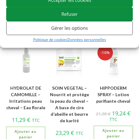
Accepter les cookies
large du marché.
Refuser
Gérer les options
Vous aimerez peut-être aussi…
Politique de cookies
Données personnelles
-10%
HYDROLAT DE
SOIN VEGETAL –
HIPPODERM
CAMOMILLE –
Nourrit et protège
SPRAY – Lotion
Irritations peau
la peau du cheval –
purifiante cheval
cheval – Eau florale
A base de cire
19,24
€
21,38
€
d’abeille et beurre
11,29
€
TTC
TTC
de karité
Ajouter au
Ajouter au
23,29
€
TTC
panier
panier