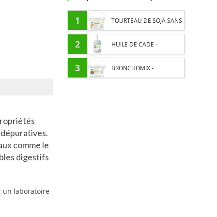
1
TOURTEAU DE SOJA SANS
OGM - APPORT EN
2
HUILE DE CADE -
PROTÉINES ET SOUTIEN
ASSAINIT ET PROTÈGE LES
3
BRONCHOMIX -
ÉNERGÉTIQUE POUR
SABOTS DE L’HUMIDITÉ
RESPIRATION CHEVAL -
CHEVAUX
MÉLANGE DE PLANTES
propriétés
 dépuratives.
raux comme le
bles digestifs
r un laboratoire