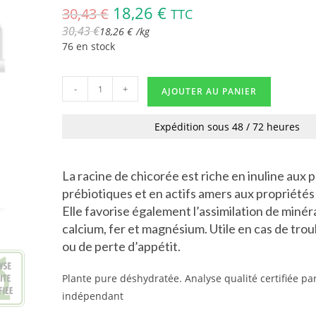
18,26
€
30,43
€
TTC
30,43
€
18,26
€
/
kg
76 en stock
-
+
AJOUTER AU PANIER
Expédition sous 48 / 72 heures
La racine de chicorée est riche en inuline aux 
prébiotiques et en actifs amers aux propriétés
Elle favorise également l’assimilation de miné
calcium, fer et magnésium. Utile en cas de trou
ou de perte d’appétit.
Plante pure déshydratée. Analyse qualité certifiée pa
indépendant