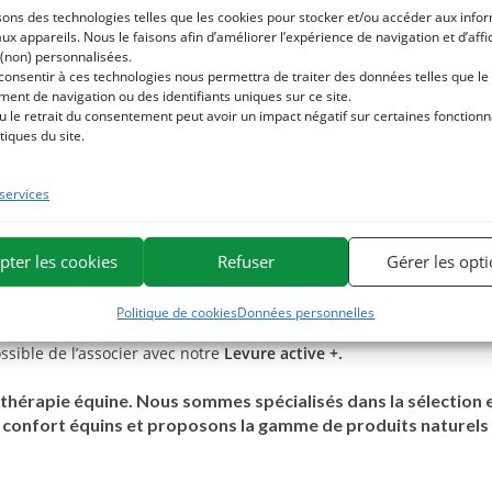
sons des technologies telles que les cookies pour stocker et/ou accéder aux info
du cheval et soutenir sa flore intestinale :
aux appareils. Nous le faisons afin d’améliorer l’expérience de navigation et d’aff
 (non) personnalisées.
r assurer une bonne digestion. Elle contient de la choline qui sout
 consentir à ces technologies nous permettra de traiter des données telles que le
ent de navigation ou des identifiants uniques sur ce site.
action drainante et grâce à sa richesse en inuline, elle agit comme 
u le retrait du consentement peut avoir un impact négatif sur certaines fonctionna
tiques du site.
 services
iser notre formule
Argile alimentaire
. L’agile possède de puissantes
pter les cookies
Refuser
Gérer les opt
ier la
Chicorée
avec du
Jus d’Aloe vera
.
Politique de cookies
Données personnelles
possible de l’associer avec notre
Levure active +.
hérapie équine. Nous sommes spécialisés dans la sélection et
de confort équins et proposons la gamme de produits naturel