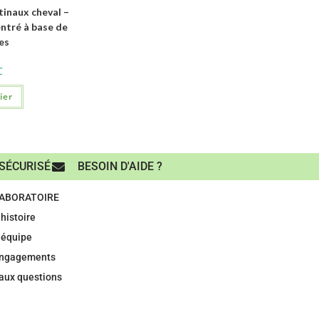
tinaux cheval –
ntré à base de
es
C
ier
SÉCURISÉ
BESOIN D'AIDE ?
LABORATOIRE
histoire
 équipe
engagements
 aux questions