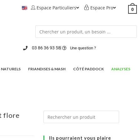
Espace Particuliers
Espace Pro
0
03 86 36 93 58
Une question ?
 NATURELS
FRIANDISES & MASH
CÔTÉ PADDOCK
ANALYSES
 flore
Ils pourraient vous plaire