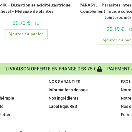
X – Digestion et acidité gastrique
PARASYL – Parasites intes
cheval – Mélange de plantes
Complément liquide conce
teintures mèr
39,72
€
TTC
20,19
€
TT
Ajouter au panier
Ajouter au pan
LIVRAISON OFFERTE EN FRANCE DÈS 75 €
PAIEMENT 
NOS GARANTIES
ESC 
Informations dopage
Notre 
hérapie
Nos ingrédients
Notre
té
Label EquuRES
Nos 
letter
Foire