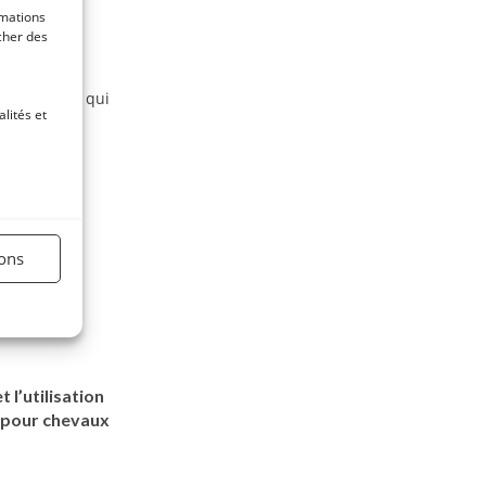
rmations
icher des
ient la
prébiotiques qui
lités et
 propriétés
ions
 l’utilisation
s pour chevaux