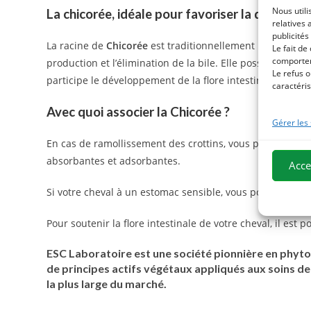
Nous utili
La chicorée, idéale pour favoriser la digestion 
relatives 
publicités
La racine de
Chicorée
est traditionnellement utilisée pou
Le fait de
comportem
production et l’élimination de la bile. Elle possède une 
Le refus o
participe le développement de la flore intestinale.
caractéris
Avec quoi associer la Chicorée ?
Gérer les
En cas de ramollissement des crottins, vous pouvez util
absorbantes et adsorbantes.
Acce
Si votre cheval à un estomac sensible, vous pouvez assoc
Pour soutenir la flore intestinale de votre cheval, il est 
ESC Laboratoire est une société pionnière en phytot
de principes actifs végétaux appliqués aux soins 
la plus large du marché.