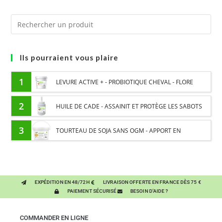
Ils pourraient vous plaire
1
LEVURE ACTIVE + - PROBIOTIQUE CHEVAL - FLORE
INTESTINALE ET DIGESTION
2
HUILE DE CADE - ASSAINIT ET PROTÈGE LES SABOTS
DE L’HUMIDITÉ
3
TOURTEAU DE SOJA SANS OGM - APPORT EN
PROTÉINES ET SOUTIEN ÉNERGÉTIQUE POUR CHEVAUX
EXPÉDITION EN 48/72H
LIVRAISON OFFERTE EN FRANCE DÈS 75 €
PAIEMENT SÉCURISÉ
BESOIN D'AIDE ?
COMMANDER EN LIGNE