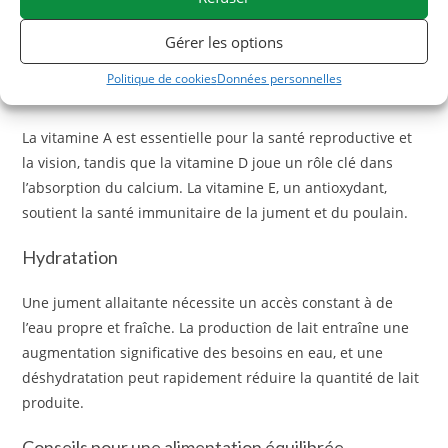
jument et le développement du poulain. Une alimentation
riche en calcium et phosphore est cruciale pendant la
Gérer les options
lactation.
Politique de cookies
Données personnelles
Vitamines A, D et E
La vitamine A est essentielle pour la santé reproductive et
la vision, tandis que la vitamine D joue un rôle clé dans
l’absorption du calcium. La vitamine E, un antioxydant,
soutient la santé immunitaire de la jument et du poulain.
Hydratation
Une jument allaitante nécessite un accès constant à de
l’eau propre et fraîche. La production de lait entraîne une
augmentation significative des besoins en eau, et une
déshydratation peut rapidement réduire la quantité de lait
produite.
Conseils pour une alimentation équilibrée