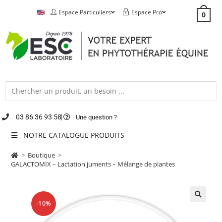
Espace Particuliers
Espace Pro
0
03 86 36 93 58
Une question ?
NOTRE CATALOGUE PRODUITS
>
Boutique
>
GALACTOMIX – Lactation juments – Mélange de plantes
-10%
🔍