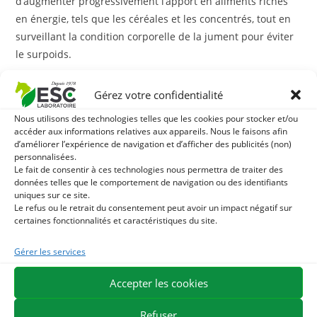
d’augmenter progressivement l’apport en aliments riches
en énergie, tels que les céréales et les concentrés, tout en
surveillant la condition corporelle de la jument pour éviter
le surpoids.
Protéines de haute qualité
Gérez votre confidentialité
Les protéines sont fondamentales pour la production de
Nous utilisons des technologies telles que les cookies pour stocker et/ou
accéder aux informations relatives aux appareils. Nous le faisons afin
lait de qualité. Les besoins en protéines de la jument
d’améliorer l’expérience de navigation et d’afficher des publicités (non)
allaitante augmentent de manière significative. Il est
personnalisées.
Le fait de consentir à ces technologies nous permettra de traiter des
recommandé d’inclure dans son alimentation des sources
données telles que le comportement de navigation ou des identifiants
de protéines de haute qualité, comme le soja ou l’alfalfa,
uniques sur ce site.
pour répondre à ces besoins accrus.
Le refus ou le retrait du consentement peut avoir un impact négatif sur
certaines fonctionnalités et caractéristiques du site.
Minéraux et vitamines
Gérer les services
Calcium et Phosphore
Accepter les cookies
Ces deux minéraux sont vitaux pour la santé osseuse de la
Refuser