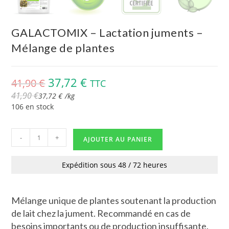
GALACTOMIX – Lactation juments –
Mélange de plantes
37,72
€
41,90
€
TTC
41,90
€
37,72
€
/
kg
106 en stock
-
+
AJOUTER AU PANIER
Expédition sous 48 / 72 heures
Mélange unique de plantes soutenant la production
de lait chez la jument. Recommandé en cas de
besoins importants ou de production insuffisante.