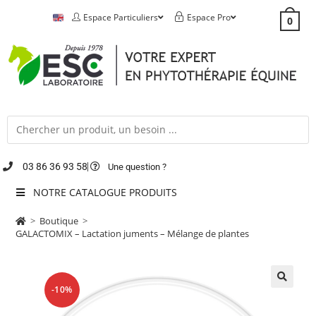
Espace Particuliers
Espace Pro
0
03 86 36 93 58
Une question ?
NOTRE CATALOGUE PRODUITS
>
Boutique
>
GALACTOMIX – Lactation juments – Mélange de plantes
-10%
🔍