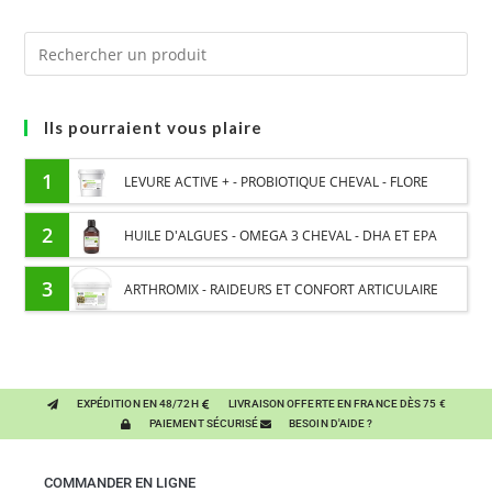
Ils pourraient vous plaire
1
LEVURE ACTIVE + - PROBIOTIQUE CHEVAL - FLORE
INTESTINALE ET DIGESTION
2
HUILE D'ALGUES - OMEGA 3 CHEVAL - DHA ET EPA
3
ARTHROMIX - RAIDEURS ET CONFORT ARTICULAIRE
CHEVAL - MÉLANGE DE PLANTES
EXPÉDITION EN 48/72H
LIVRAISON OFFERTE EN FRANCE DÈS 75 €
PAIEMENT SÉCURISÉ
BESOIN D'AIDE ?
COMMANDER EN LIGNE