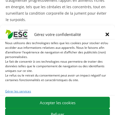
d’augmenter progressivement l’apport en aliments riches
en énergie, tels que les céréales et les concentrés, tout en
surveillant la condition corporelle de la jument pour éviter
le surpoids.
Protéines de haute qualité
Gérez votre confidentialité
Les protéines sont fondamentales pour la production de
Nous utilisons des technologies telles que les cookies pour stocker et/ou
accéder aux informations relatives aux appareils. Nous le faisons afin
lait de qualité. Les besoins en protéines de la jument
d’améliorer l’expérience de navigation et d’afficher des publicités (non)
allaitante augmentent de manière significative. Il est
personnalisées.
Le fait de consentir à ces technologies nous permettra de traiter des
recommandé d’inclure dans son alimentation des sources
données telles que le comportement de navigation ou des identifiants
de protéines de haute qualité, comme le soja ou l’alfalfa,
uniques sur ce site.
pour répondre à ces besoins accrus.
Le refus ou le retrait du consentement peut avoir un impact négatif sur
certaines fonctionnalités et caractéristiques du site.
Minéraux et vitamines
Gérer les services
Calcium et Phosphore
Accepter les cookies
Ces deux minéraux sont vitaux pour la santé osseuse de la
Refuser