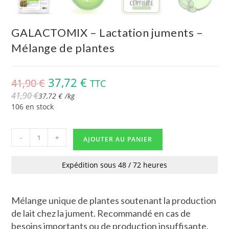
GALACTOMIX – Lactation juments –
Mélange de plantes
37,72
€
41,90
€
TTC
41,90
€
37,72
€
/
kg
106 en stock
-
+
AJOUTER AU PANIER
Expédition sous 48 / 72 heures
Mélange unique de plantes soutenant la production
de lait chez la jument. Recommandé en cas de
besoins importants ou de production insuffisante.