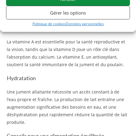
jument et le développement du poulain. Une alimentation
riche en calcium et phosphore est cruciale pendant la
Gérer les options
lactation.
Politique de cookies
Données personnelles
Vitamines A, D et E
La vitamine A est essentielle pour la santé reproductive et
la vision, tandis que la vitamine D joue un rôle clé dans
l’absorption du calcium. La vitamine E, un antioxydant,
soutient la santé immunitaire de la jument et du poulain.
Hydratation
Une jument allaitante nécessite un accès constant à de
l’eau propre et fraîche. La production de lait entraîne une
augmentation significative des besoins en eau, et une
déshydratation peut rapidement réduire la quantité de lait
produite.
Conseils pour une alimentation équilibrée