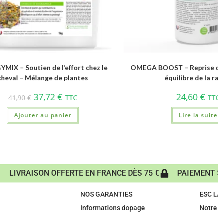
MIX – Soutien de l’effort chez le
OMEGA BOOST – Reprise d’
cheval – Mélange de plantes
équilibre de la r
37,72
€
24,60
€
41,90
€
TTC
TT
Ajouter au panier
Lire la suite
LIVRAISON OFFERTE EN FRANCE DÈS 75 €
PAIEMENT 
NOS GARANTIES
ESC 
Informations dopage
Notre 