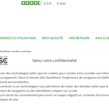
4.5
/
5
-
4
avis
ONSEILS D'UTILISATION
INFO QUALITÉ
VOS RETOURS
AVIS CLI
dantes puissantes
Gérez votre confidentialité
 famille des tocophérols. Vitamine liposoluble, elle est stockée dan
fois en 1936.
sons des technologies telles que les cookies pour stocker et/ou accéder aux info
aux appareils. Nous le faisons afin d’améliorer l’expérience de navigation et d’aff
a protection des cellules face au stress oxydatif, notamment lors d’
 (non) personnalisées.
res mécanismes de défense, mais un excès de radicaux libres peu
 consentir à ces technologies nous permettra de traiter des données telles que le
ent de navigation ou des identifiants uniques sur ce site.
u le retrait du consentement peut avoir un impact négatif sur certaines fonctionna
tiques du site.
ibue à protéger les cellules musculaires et à soutenir le bon fon
dée chez le cheval travaillé régulièrement ou présentant une sens