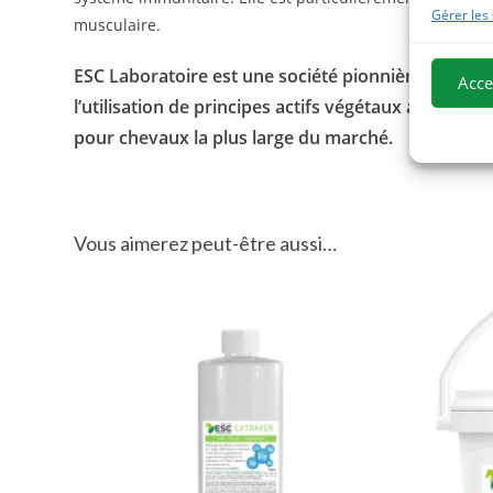
Gérer les
musculaire.
ESC Laboratoire est une société pionnière en phyt
Acce
l’utilisation de principes actifs végétaux appliqu
pour chevaux la plus large du marché.
Vous aimerez peut-être aussi…