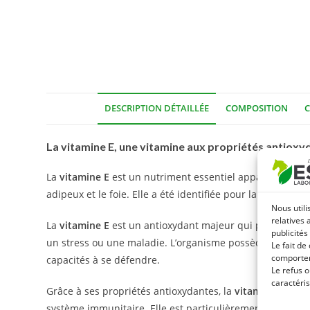
DESCRIPTION DÉTAILLÉE
COMPOSITION
C
La vitamine E, une vitamine aux propriétés antioxy
La
vitamine E
est un nutriment essentiel appartenant à la
adipeux et le foie. Elle a été identifiée pour la première 
Nous utili
relatives 
La
vitamine E
est un antioxydant majeur qui participe à l
publicités
un stress ou une maladie. L’organisme possède ses prop
Le fait de
comportem
capacités à se défendre.
Le refus o
caractéris
Grâce à ses propriétés antioxydantes, la
vitamine E
contr
système immunitaire. Elle est particulièrement recomman