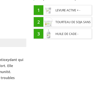
1
LEVURE ACTIVE + -
PROBIOTIQUE CHEVAL -
2
TOURTEAU DE SOJA SANS
FLORE INTESTINALE ET
OGM - APPORT EN
3
HUILE DE CADE -
DIGESTION
PROTÉINES ET SOUTIEN
ASSAINIT ET PROTÈGE LES
ÉNERGÉTIQUE POUR
SABOTS DE L’HUMIDITÉ
antioxydant qui
CHEVAUX
ort. Elle
munité.
 troubles