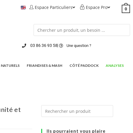
Espace Particuliers
Espace Pro
0
03 86 36 93 58
Une question ?
 NATURELS
FRIANDISES & MASH
CÔTÉ PADDOCK
ANALYSES
nité et
Ils pourraient vous plaire