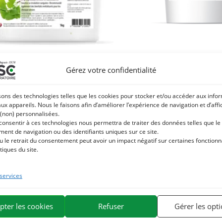
O BILOBA – Bien-être cheval et
MARRON D’INDE – Engorge
Gérez votre confidentialité
culation sanguine – Plante pure
Plante pure
30,50
€
16,02
€
TTC
17,80
€
sons des technologies telles que les cookies pour stocker et/ou accéder aux info
aux appareils. Nous le faisons afin d’améliorer l’expérience de navigation et d’aff
Ajouter au panier
Ajouter au pan
 (non) personnalisées.
 consentir à ces technologies nous permettra de traiter des données telles que le
ent de navigation ou des identifiants uniques sur ce site.
u le retrait du consentement peut avoir un impact négatif sur certaines fonctionna
tiques du site.
 services
pter les cookies
Refuser
Gérer les opt