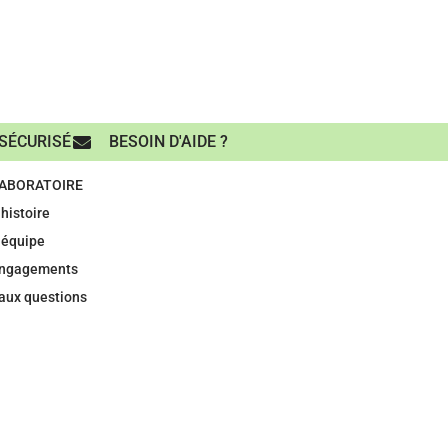
SÉCURISÉ
BESOIN D'AIDE ?
LABORATOIRE
histoire
 équipe
engagements
 aux questions