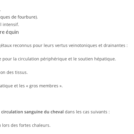
.
sques de fourbure
).
l intensif.
ire équin
égétaux reconnus pour leurs vertus veinotoniques et drainantes :
 pour la circulation périphérique et le soutien hépatique.
tion des tissus.
atique et les « gros membres ».
a
circulation sanguine du cheval
dans les cas suivants :
ors des fortes chaleurs.