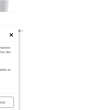
ment cheval –
TTC
rmations
icher des
ier
lités et
ions