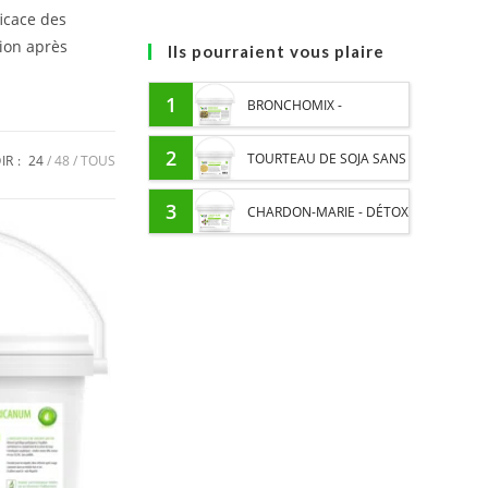
ficace des
ion après
Ils pourraient vous plaire
1
BRONCHOMIX -
RESPIRATION CHEVAL -
2
TOURTEAU DE SOJA SANS
IR :
24
48
TOUS
MÉLANGE DE PLANTES
OGM - APPORT EN
3
CHARDON-MARIE - DÉTOX
PROTÉINES ET SOUTIEN
FOIE CHEVAL - PLANTE
ÉNERGÉTIQUE POUR
PURE
CHEVAUX