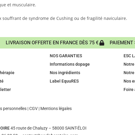
que et musculaire.
 souffrant de syndrome de Cushing ou de fragilité naviculaire.
LIVRAISON OFFERTE EN FRANCE DÈS 75 €
PAIEMENT 
NOS GARANTIES
ESC 
Informations dopage
Notre 
hérapie
Nos ingrédients
Notre
té
Label EquuRES
Nos 
letter
Foire
 personnelles
|
CGV
|
Mentions légales
OIRE
45 route de Chaluzy – 58000 SAINT-ÉLOI