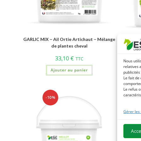
GARLIC MIX – Ail Ortie Artichaut – Mélange
GINKG
de plantes cheval
cir
33,10
€
TTC
Nous utili
relatives 
Ajouter au panier
publicités
Le fait de
comportem
Le refus o
caractéris
-10%
Gérer les
Acce