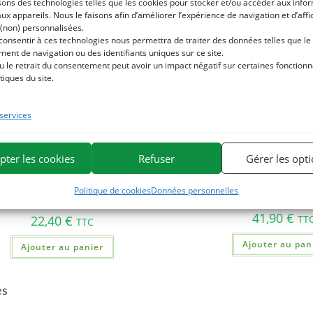
sons des technologies telles que les cookies pour stocker et/ou accéder aux info
aux appareils. Nous le faisons afin d’améliorer l’expérience de navigation et d’aff
 (non) personnalisées.
 consentir à ces technologies nous permettra de traiter des données telles que le
ent de navigation ou des identifiants uniques sur ce site.
u le retrait du consentement peut avoir un impact négatif sur certaines fonctionna
tiques du site.
 services
pter les cookies
Refuser
Gérer les opt
SARCOMIX MELANGE DE PLA
AIN – Respiration et irritations
cheval
Politique de cookies
Données personnelles
utanées cheval – Plante pure
41,90
€
TT
22,40
€
TTC
Ajouter au pan
Ajouter au panier
es