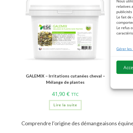
Nous utili
relatives 
publicités
Le fait de
comportem
Le refus o
caractéris
Gérer les
Acce
GALEMIX – Irritations cutanées cheval –
PLANT
Mélange de plantes
c
41,90
€
TTC
Lire la suite
Comprendre l’origine des démangeaisons équin