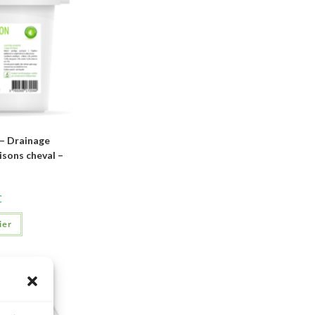
 Drainage
sons cheval –
C
ier