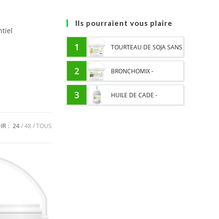
Ils pourraient vous plaire
tiel
1
TOURTEAU DE SOJA SANS
OGM - APPORT EN
2
BRONCHOMIX -
PROTÉINES ET SOUTIEN
RESPIRATION CHEVAL -
3
HUILE DE CADE -
ÉNERGÉTIQUE POUR
MÉLANGE DE PLANTES
ASSAINIT ET PROTÈGE LES
IR :
24
48
TOUS
CHEVAUX
SABOTS DE L’HUMIDITÉ