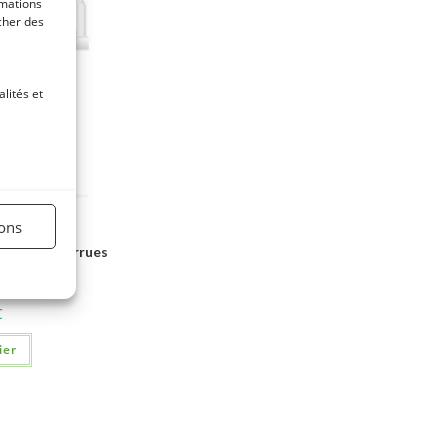
rmations
icher des
lités et
ions
NTES – Verrues
C
ier