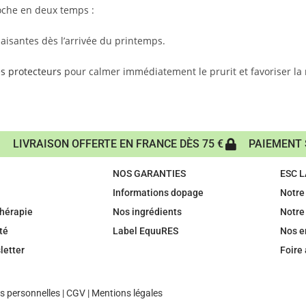
roche en deux temps :
aisantes dès l’arrivée du printemps.
 protecteurs
pour calmer immédiatement le prurit et favoriser la
LIVRAISON OFFERTE EN FRANCE DÈS 75 €
PAIEMENT 
NOS GARANTIES
ESC 
Informations dopage
Notre 
hérapie
Nos ingrédients
Notre
té
Label EquuRES
Nos 
letter
Foire
 personnelles
|
CGV
|
Mentions légales