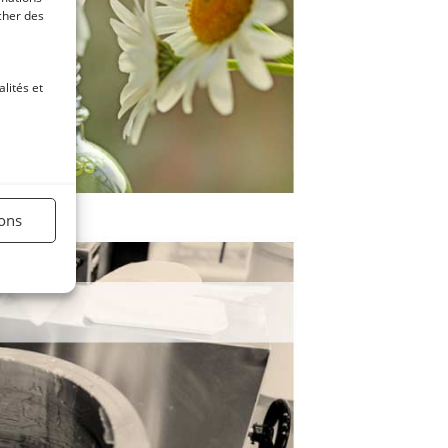
icher des
lités et
ions