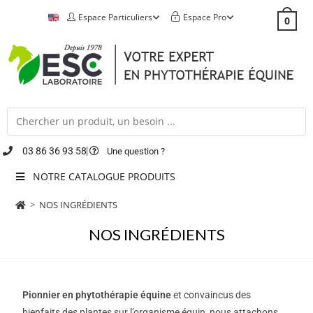
Espace Particuliers
Espace Pro
0
03 86 36 93 58
Une question ?
NOTRE CATALOGUE PRODUITS
>
NOS INGRÉDIENTS
NOS INGRÉDIENTS
Pionnier en phytothérapie équine
et convaincus des
bienfaits des plantes sur l’organisme équin, nous attachons