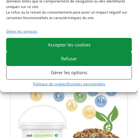
OGM et analysées par un Laboratoire indépendant. Les
données telles que le comportement de navigation ou des identifiants
uniques sur ce site.
mélanges sont conditionnés dans des sachets de protection
Le refus ou le retrait du consentement peut avoir un impact négatif sur
anti-humidité à l’intérieur d’un seau opaque.
certaines fonctionnalités et caractéristiques du site.
La majorité de nos plantes proviennent de France ou de la
Gérer les services
communauté européenne.
Accepter les cookies
Refuser
Gérer les options
Politique de cookies
Données personnelles