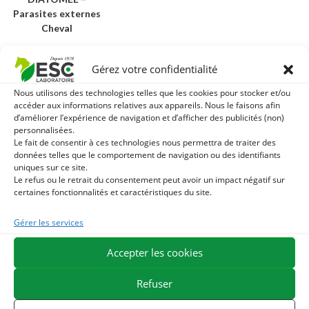
Parasites externes
Cheval
9,60
€
TTC
Gérez votre confidentialité
Ajouter au
Nous utilisons des technologies telles que les cookies pour stocker et/ou
panier
accéder aux informations relatives aux appareils. Nous le faisons afin
d’améliorer l’expérience de navigation et d’afficher des publicités (non)
personnalisées.
Comment protéger efficacement son cheval des
Le fait de consentir à ces technologies nous permettra de traiter des
insectes ?
données telles que le comportement de navigation ou des identifiants
uniques sur ce site.
Le refus ou le retrait du consentement peut avoir un impact négatif sur
Une protection optimale passe par une approche globale
certaines fonctionnalités et caractéristiques du site.
combinant plusieurs solutions. Les répulsifs naturels,
enrichis en
huiles essentielles
comme la citronnelle, le
Gérer les services
géranium ou l’eucalyptus, offrent une barrière efficace tout
Accepter les cookies
en respectant la peau sensible des équidés. Ces
formulations naturelles permettent une utilisation
Refuser
quotidienne sans risque d’irritation, même sur les zones les
plus sensibles comme les oreilles ou le ventre.