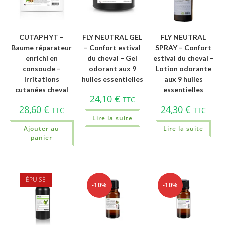
CUTAPHYT –
FLY NEUTRAL GEL
FLY NEUTRAL
Baume réparateur
– Confort estival
SPRAY – Confort
enrichi en
du cheval – Gel
estival du cheval –
consoude –
odorant aux 9
Lotion odorante
Irritations
huiles essentielles
aux 9 huiles
cutanées cheval
essentielles
24,10
€
TTC
28,60
€
24,30
€
TTC
TTC
Lire la suite
Ajouter au
Lire la suite
panier
ÉPUISÉ
-10%
-10%