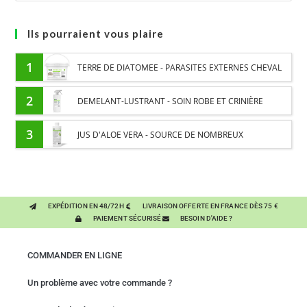
Ils pourraient vous plaire
1
TERRE DE DIATOMEE - PARASITES EXTERNES CHEVAL
2
DEMELANT-LUSTRANT - SOIN ROBE ET CRINIÈRE
CHEVAL - ENRICHI EN VITAMINE B ET HUILE D'ONAGRE
3
JUS D'ALOE VERA - SOURCE DE NOMBREUX
NUTRIMENTS - BIEN-ÊTRE DIGESTIF CHEVAL
EXPÉDITION EN 48/72H
LIVRAISON OFFERTE EN FRANCE DÈS 75 €
PAIEMENT SÉCURISÉ
BESOIN D'AIDE ?
COMMANDER EN LIGNE
Un problème avec votre commande ?