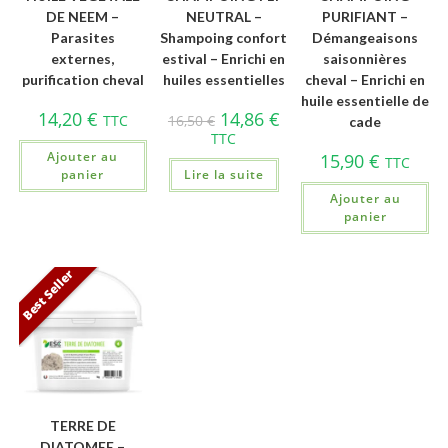
DE NEEM –
NEUTRAL –
PURIFIANT –
Parasites
Shampoing confort
Démangeaisons
externes,
estival – Enrichi en
saisonnières
purification cheval
huiles essentielles
cheval – Enrichi en
huile essentielle de
14,20
€
14,86
€
TTC
16,50
€
cade
TTC
Ajouter au
15,90
€
TTC
panier
Lire la suite
Ajouter au
panier
Best Seller
TERRE DE
DIATOMEE –