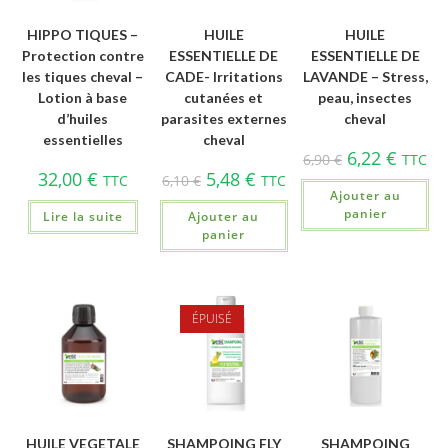
HIPPO TIQUES –
HUILE
HUILE
Protection contre
ESSENTIELLE DE
ESSENTIELLE DE
les tiques cheval –
CADE- Irritations
LAVANDE – Stress,
Lotion à base
cutanées et
peau, insectes
d’huiles
parasites externes
cheval
essentielles
cheval
6,22
€
6,90
€
TTC
32,00
€
5,48
€
TTC
6,10
€
TTC
Ajouter au
panier
Lire la suite
Ajouter au
panier
ÉPUISÉ
HUILE VEGETALE
SHAMPOING FLY
SHAMPOING