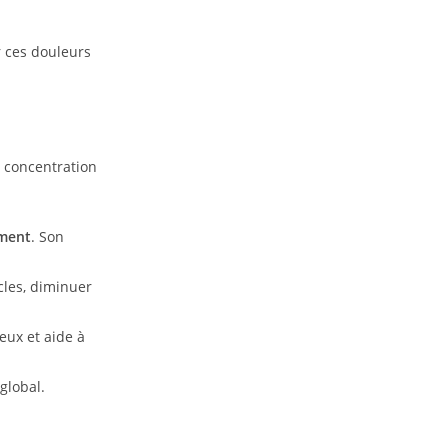
 ces douleurs
a concentration
ument
. Son
cles, diminuer
eux et aide à
global.