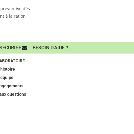
 préventive dès
t à la ration
SÉCURISÉ
BESOIN D'AIDE ?
LABORATOIRE
histoire
 équipe
engagements
 aux questions