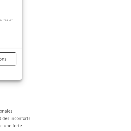
lités et
ions
monales
t des inconforts
e une forte