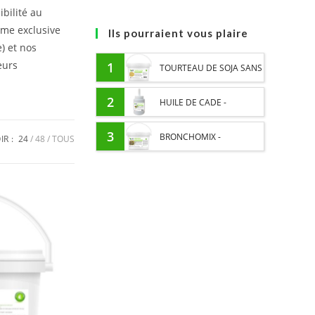
ibilité au
mme exclusive
Ils pourraient vous plaire
) et nos
eurs
1
TOURTEAU DE SOJA SANS
OGM - APPORT EN
2
HUILE DE CADE -
PROTÉINES ET SOUTIEN
ASSAINIT ET PROTÈGE LES
3
BRONCHOMIX -
IR :
24
48
TOUS
ÉNERGÉTIQUE POUR
SABOTS DE L’HUMIDITÉ
RESPIRATION CHEVAL -
CHEVAUX
MÉLANGE DE PLANTES