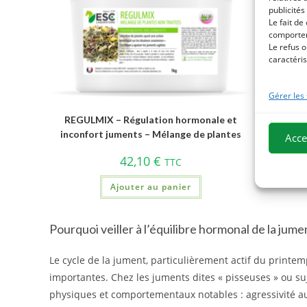
publicités
Le fait de
comportem
Le refus o
caractéris
Gérer les
REGULMIX – Régulation hormonale et
TREFLE 
inconfort juments – Mélange de plantes
ho
Acce
42,10
€
TTC
Ajouter au panier
Pourquoi veiller à l’équilibre hormonal de la jume
Le cycle de la jument, particulièrement actif du printe
importantes. Chez les juments dites « pisseuses » ou su
physiques et comportementaux notables : agressivité au