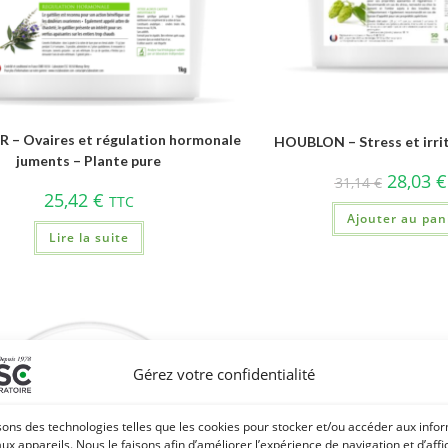
R – Ovaires et régulation hormonale
HOUBLON – Stress et irrit
juments – Plante pure
28,03
€
31,14
€
25,42
€
TTC
Ajouter au pan
Lire la suite
Gérez votre confidentialité
sons des technologies telles que les cookies pour stocker et/ou accéder aux info
aux appareils. Nous le faisons afin d’améliorer l’expérience de navigation et d’aff