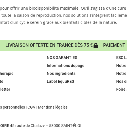
ur offrir une biodisponibilité maximale. Qu’il s’agisse d’une cure
oute la saison de reproduction, nos solutions s’intègrent facilemen
fort d’un cycle serein grâce aux bienfaits ciblés de la nature.
LIVRAISON OFFERTE EN FRANCE DÈS 75 €
PAIEMENT 
NOS GARANTIES
ESC 
Informations dopage
Notre 
hérapie
Nos ingrédients
Notre
té
Label EquuRES
Nos 
letter
Foire
 personnelles
|
CGV
|
Mentions légales
OIRE
45 route de Chaluzy – 58000 SAINT-ÉLOI