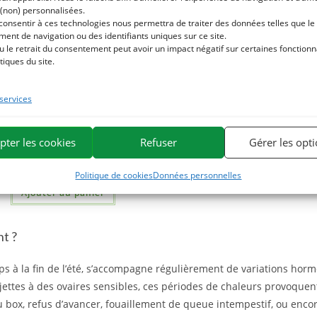
 (non) personnalisées.
 consentir à ces technologies nous permettra de traiter des données telles que le
ent de navigation ou des identifiants uniques sur ce site.
u le retrait du consentement peut avoir un impact négatif sur certaines fonctionna
tiques du site.
 services
ROUGE – Respiration et régulation
rmonale cheval – Plante pure
pter les cookies
Refuser
Gérer les opt
29,44
€
TTC
Politique de cookies
Données personnelles
Ajouter au panier
nt ?
mps à la fin de l’été, s’accompagne régulièrement de variations hor
jettes à des ovaires sensibles, ces périodes de chaleurs provoquen
 box, refus d’avancer, fouaillement de queue intempestif, ou encor