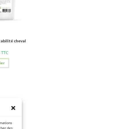
abilité cheval
TTC
ier
rmations
icher des