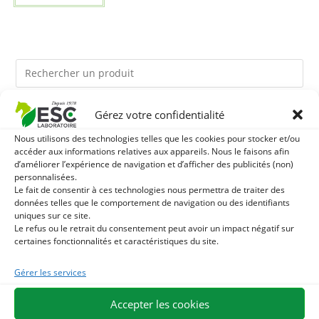
Gérez votre confidentialité
Ils pourraient vous plaire
Nous utilisons des technologies telles que les cookies pour stocker et/ou
accéder aux informations relatives aux appareils. Nous le faisons afin
1
TERRE DE DIATOMEE - PARASITES EXTERNES CHEVAL
d’améliorer l’expérience de navigation et d’afficher des publicités (non)
personnalisées.
2
Le fait de consentir à ces technologies nous permettra de traiter des
JUS D'ALOE VERA - SOURCE DE NOMBREUX
données telles que le comportement de navigation ou des identifiants
uniques sur ce site.
NUTRIMENTS - BIEN-ÊTRE DIGESTIF CHEVAL
3
DEMELANT-LUSTRANT - SOIN ROBE ET CRINIÈRE
Le refus ou le retrait du consentement peut avoir un impact négatif sur
certaines fonctionnalités et caractéristiques du site.
CHEVAL - ENRICHI EN VITAMINE B ET HUILE D'ONAGRE
Gérer les services
EXPÉDITION EN 48/72H
LIVRAISON OFFERTE EN FRANCE DÈS 75 €
Accepter les cookies
PAIEMENT SÉCURISÉ
BESOIN D'AIDE ?