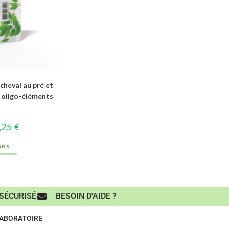
eval au pré et
, oligo-éléments
,25
€
ons
SÉCURISÉ
BESOIN D'AIDE ?
LABORATOIRE