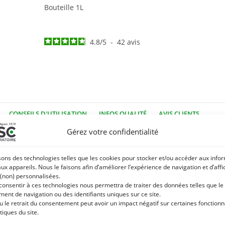
Bouteille 1L
4.8
/
5
-
42
avis
CONSEILS D'UTILISATION
INFOS QUALITÉ
AVIS CLIENTS
Gérez votre confidentialité
 d’omégas 3 :
sons des technologies telles que les cookies pour stocker et/ou accéder aux info
cides gras polyinsaturés tel que les omégas 3 mais également son 
aux appareils. Nous le faisons afin d’améliorer l’expérience de navigation et d’aff
 saturés. Ces derniers sont indispensables à l’organisme qui ne pe
 (non) personnalisées.
 consentir à ces technologies nous permettra de traiter des données telles que le
erme, vision…). L’huile de lin est également source de vitamine A et
ent de navigation ou des identifiants uniques sur ce site.
u le retrait du consentement peut avoir un impact négatif sur certaines fonctionna
 doit être consommée rapidement et conservée de préférence au réf
tiques du site.