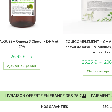
ALGUES – Omega 3 Cheval – DHA et
EQUICOMPLEMENT – CMV ch
EPA
cheval de loisir – Vitamines
et plantes
26,92
€
TTC
26,26
€
–
206
Ajouter au panier
Choix des opti
LIVRAISON OFFERTE EN FRANCE DÈS 75 €
PAIEMENT 
NOS GARANTIES
ESC 