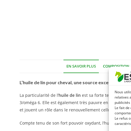
EN SAVOIR PLUS
COMPOSITION
L’huile de lin pour cheval, une source exceptionnelle
Nous utili
La particularité de l’
huile de lin
est sa forte teneur en a
relatives 
3/oméga 6. Elle est également très pauvre en acides gras
publicités
Le fait de
et jouent un rôle dans le renouvellement cellulaire (épid
comportem
Le refus o
Compte tenu de son fort pouvoir oxydant, l’huile de lin
caractéris