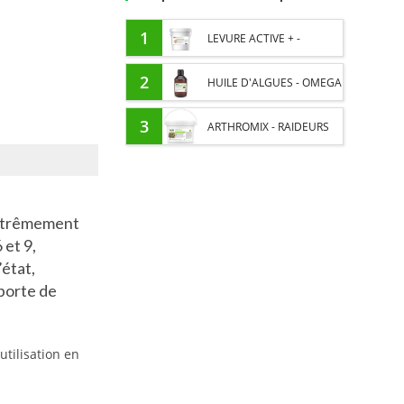
1
LEVURE ACTIVE + -
PROBIOTIQUE CHEVAL -
2
HUILE D'ALGUES - OMEGA
FLORE INTESTINALE ET
3 CHEVAL - DHA ET EPA
3
ARTHROMIX - RAIDEURS
DIGESTION
ET CONFORT ARTICULAIRE
CHEVAL - MÉLANGE DE
Extrêmement
PLANTES
 et 9,
’état,
pporte de
utilisation en