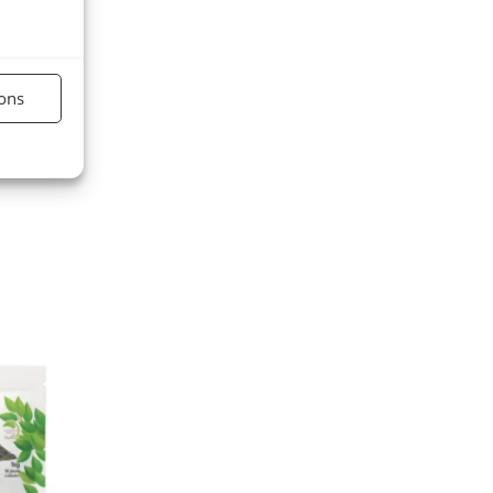
étés
ions
es actifs