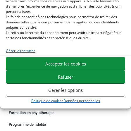
accéder aux informations relatives aux appareils. Nous le faisons afin
EXPÉDITION EN 48/72H
LIVRAISON OFFERTE EN FRANCE DÈS 75 €
d’améliorer l’expérience de navigation et d’afficher des publicités (non)
PAIEMENT SÉCURISÉ
BESOIN D'AIDE ?
personnalisées.
Le fait de consentir à ces technologies nous permettra de traiter des
données telles que le comportement de navigation ou des identifiants
COMMANDER EN LIGNE
uniques sur ce site.
Le refus ou le retrait du consentement peut avoir un impact négatif sur
Un problème avec votre commande ?
certaines fonctionnalités et caractéristiques du site.
Demande de rétractation
Gérer les services
Informations livraisons
Accepter les cookies
Prestations de façonnage pour professionnels – ESC PROLAB
Refuser
Gérer les options
NOS SERVICES
Politique de cookies
Données personnelles
Catalogue produits
Formation en phytothérapie
Programme de fidélité