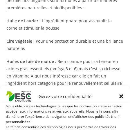
pétrole, nos onguents sont formulés à partir de matières
premières naturelles et biodisponibles :
Huile de Laurier :
L’ingrédient phare pour assouplir la
corne et stimuler la pousse.
Cire végétale :
Pour une protection durable et une brillance
naturelle.
Huiles de foie de morue :
Bien connue pour sa teneur en
acides gras essentiels (oméga 3 et 6) mais c’est sa richesse
en Vitamine A qui nous intéresse car elle en fait un
ingrédient hors catégorie pour le renouvellement cellulaire
de la peau.
Gérez votre confidentialité
Onguent blond ou onguent noir : lequel choisir pour
Nous utilisons des technologies telles que les cookies pour stocker et/ou
mon cheval ?
accéder aux informations relatives aux appareils. Nous le faisons afin
d’améliorer l’expérience de navigation et d’afficher des publicités (non)
Le choix de votre
graisse à sabot
dépend principalement
personnalisées.
Le fait de consentir à ces technologies nous permettra de traiter des
de l’état de la corne et des conditions climatiques (humidité