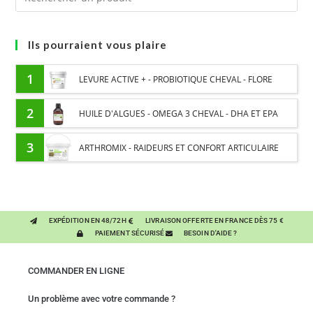
Ils pourraient vous plaire
1
LEVURE ACTIVE + - PROBIOTIQUE CHEVAL - FLORE
INTESTINALE ET DIGESTION
2
HUILE D'ALGUES - OMEGA 3 CHEVAL - DHA ET EPA
3
ARTHROMIX - RAIDEURS ET CONFORT ARTICULAIRE
CHEVAL - MÉLANGE DE PLANTES
EXPÉDITION EN 48/72H
LIVRAISON OFFERTE EN FRANCE DÈS 75 €
PAIEMENT SÉCURISÉ
BESOIN D'AIDE ?
COMMANDER EN LIGNE
Un problème avec votre commande ?