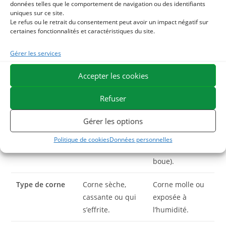
données telles que le comportement de navigation ou des identifiants
du sol). Voici comment différencier nos deux formules
uniques sur ce site.
Le refus ou le retrait du consentement peut avoir un impact négatif sur
phares :
certaines fonctionnalités et caractéristiques du site.
Caractéristiques
Onguent Blond
Onguent Noir
Gérer les services
(Hydratant)
(Protecteur)
Accepter les cookies
Action
Nourrit et
Protège et
Refuser
principale
assouplit en
assainit la
profondeur.
corne.
Gérer les options
Saison idéale
Été
(temps sec et
Hiver
(temps
Politique de cookies
Données personnelles
sols durs).
humide et
boue).
Type de corne
Corne sèche,
Corne molle ou
cassante ou qui
exposée à
s’effrite.
l’humidité.