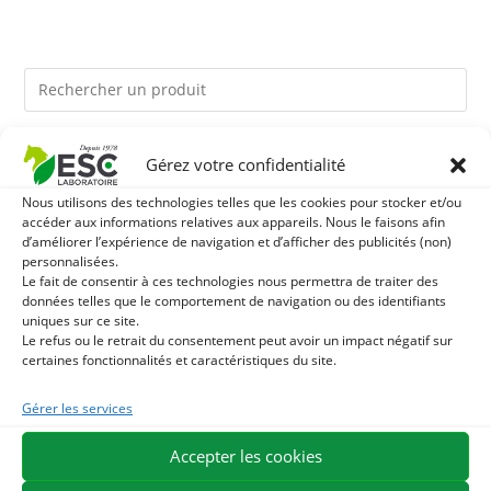
Ils pourraient vous plaire
Gérez votre confidentialité
Nous utilisons des technologies telles que les cookies pour stocker et/ou
1
TOURTEAU DE SOJA SANS OGM - APPORT EN
accéder aux informations relatives aux appareils. Nous le faisons afin
d’améliorer l’expérience de navigation et d’afficher des publicités (non)
personnalisées.
PROTÉINES ET SOUTIEN ÉNERGÉTIQUE POUR CHEVAUX
2
BRONCHOMIX - RESPIRATION CHEVAL - MÉLANGE DE
Le fait de consentir à ces technologies nous permettra de traiter des
données telles que le comportement de navigation ou des identifiants
PLANTES
uniques sur ce site.
3
HUILE DE CADE - ASSAINIT ET PROTÈGE LES SABOTS
Le refus ou le retrait du consentement peut avoir un impact négatif sur
certaines fonctionnalités et caractéristiques du site.
DE L’HUMIDITÉ
Gérer les services
EXPÉDITION EN 48/72H
LIVRAISON OFFERTE EN FRANCE DÈS 75 €
Accepter les cookies
PAIEMENT SÉCURISÉ
BESOIN D'AIDE ?