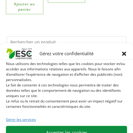
Ajouter au
panier
Gérez votre confidentialité
Ils pourraient vous plaire
Nous utilisons des technologies telles que les cookies pour stocker et/ou
accéder aux informations relatives aux appareils. Nous le faisons afin
d’améliorer l’expérience de navigation et d’afficher des publicités (non)
1
BRONCHOMIX - RESPIRATION CHEVAL - MÉLANGE DE
personnalisées.
Le fait de consentir à ces technologies nous permettra de traiter des
PLANTES
2
données telles que le comportement de navigation ou des identifiants
TOURTEAU DE SOJA SANS OGM - APPORT EN
uniques sur ce site.
Le refus ou le retrait du consentement peut avoir un impact négatif sur
PROTÉINES ET SOUTIEN ÉNERGÉTIQUE POUR CHEVAUX
3
CHARDON-MARIE - DÉTOX FOIE CHEVAL - PLANTE PURE
certaines fonctionnalités et caractéristiques du site.
Gérer les services
Accepter les cookies