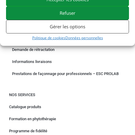
EXPÉDITION EN 48/72H
LIVRAISON OFFERTE EN FRANCE DÈS 75 €
PAIEMENT SÉCURISÉ
BESOIN D'AIDE ?
Refuser
COMMANDER EN LIGNE
Gérer les options
Politique de cookies
Données personnelles
Un problème avec votre commande ?
Demande de rétractation
Informations livraisons
Prestations de façonnage pour professionnels – ESC PROLAB
NOS SERVICES
Catalogue produits
Formation en phytothérapie
Programme de fidélité