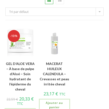
Tri par défaut
-10%
GEL D’ALOE VERA
MACERAT
– À base de pulpe
HUILEUX
d’Aloé – Soin
CALENDULA –
hydratant de
Crevasses et peau
l’épiderme du
irritée cheval
cheval
23,17
€
TTC
20,33
€
22,59
€
Ajouter au
TTC
panier