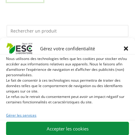
Gérez votre confidentialité
Ils pourraient vous plaire
Nous utilisons des technologies telles que les cookies pour stocker et/ou
accéder aux informations relatives aux appareils. Nous le faisons afin
1
TERRE DE DIATOMEE - PARASITES EXTERNES CHEVAL
d’améliorer l’expérience de navigation et d’afficher des publicités (non)
personnalisées.
2
Le fait de consentir à ces technologies nous permettra de traiter des
LEVURE ACTIVE + - PROBIOTIQUE CHEVAL - FLORE
données telles que le comportement de navigation ou des identifiants
uniques sur ce site.
INTESTINALE ET DIGESTION
3
JUS D'ALOE VERA - SOURCE DE NOMBREUX
Le refus ou le retrait du consentement peut avoir un impact négatif sur
certaines fonctionnalités et caractéristiques du site.
NUTRIMENTS - BIEN-ÊTRE DIGESTIF CHEVAL
Gérer les services
EXPÉDITION EN 48/72H
LIVRAISON OFFERTE EN FRANCE DÈS 75 €
Accepter les cookies
PAIEMENT SÉCURISÉ
BESOIN D'AIDE ?