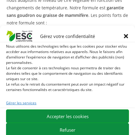
nous adaptons le niveau de cire végétale en fonction des
changements de température. Notre formule est
garantie
sans goudron ou graisse de mammifère
. Les points forts de
notre formule sont :
Gérez votre confidentialité
La cire végétale : notre cire végétale est issue d’un arbre
originaire d’Amérique du Sud. Cette cire possède un fort
Nous utilisons des technologies telles que les cookies pour stocker et/ou
pouvoir filmogène donc protecteur pour le sabot. Il s’agit
accéder aux informations relatives aux appareils. Nous le faisons afin
d’améliorer l’expérience de navigation et d’afficher des publicités (non)
d’un agent d’enrobage naturel couramment utilisé dans
personnalisées.
l’industrie cosmétique
Le fait de consentir à ces technologies nous permettra de traiter des
données telles que le comportement de navigation ou des identifiants
L’oléorésine : une oléorésine est une sécrétion naturelle
uniques sur ce site.
formée d’une essence et de la résine résultant de
Le refus ou le retrait du consentement peut avoir un impact négatif sur
l’oxydation de cette essence. L’huile essentielle de
certaines fonctionnalités et caractéristiques du site.
térébenthine, issue de la distillation de la résine de
Gérer les services
conifère est particulièrement reconnue pour ses
propriétés purifiantes.
Accepter les cookies
L’huile de cade : elle possède des propriétés purifiantes
reconnues et favoriser la régénération naturelle de
Refuser
l’épiderme.