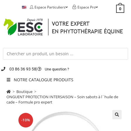
Espace Particuliers
Espace Pro
0
03 86 36 93 58
Une question ?
NOTRE CATALOGUE PRODUITS
>
Boutique
>
ONGUENT PROTECTION INTERSAISON – Soin sabots à l´huile de
cade – Formule pro expert
-10%
🔍