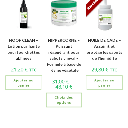
Best Seller
HOOF CLEAN –
HIPPERCORNE –
HUILE DE CADE –
Lotion purifiante
Puissant
Assainit et
pour fourchettes
régénérant pour
protège les sabots
abîmées
sabots cheval –
de l’humidité
Formule à base de
21,20
€
29,80
€
TTC
TTC
résine végétale
Ajouter au
Ajouter au
31,00
€
–
panier
panier
48,10
€
Choix des
options