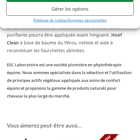
Avec quoi associer l’onguent protection ESC
Gérer les options
Laboratoire ?
Politique de cookies
Données personnelles
En cas de fourchette en mauvais état, une lotion de soin
purifiante pourra être appliquée avant l’onguent.
Hoof
Clean
à base de baume du Pérou, nettoie et aide à
reconstituer les fourchettes abîmées.
ESC Laboratoire est une société pionnière en phytothérapie
équine. Nous sommes spécialisés dans la sélection et l’utilisation
de principes actifs végétaux appliqués aux soins de confort
équins et proposons la gamme de produits naturels pour
chevaux la plus large du marché.
Vous aimerez peut-être aussi…