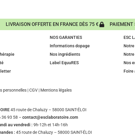
LIVRAISON OFFERTE EN FRANCE DÈS 75 €
PAIEMENT 
NOS GARANTIES
ESC 
Informations dopage
Notre 
hérapie
Nos ingrédients
Notre
té
Label EquuRES
Nos 
letter
Foire
 personnelles
|
CGV
|
Mentions légales
OIRE
45 route de Chaluzy – 58000 SAINT-ÉLOI
 36 93 58 –
contact@esclaboratoire.com
undi au vendredi :
9h-12h et 14h-16h
mandes :
45 route de Chaluzy – 58000 SAINT-ÉLOI