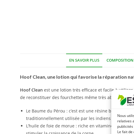
EN SAVOIR PLUS
COMPOSITION
Hoof Clean
, une lotion qui favorise la réparation n
Hoof Clean
est une lotion très efficace et facile à utili
de reconstituer des fourchettes même très abîmées :
Le Baume du Pérou : c’est est une résine brune et épa
Nous utili
traditionnellement utilisée par les indiens pour ses p
relatives 
L’huile de foie de morue : riche en vitamines A et acid
publicités
Le fait de
stimuler la croissance de la corne.