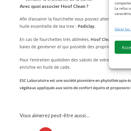
comportem
Avec quoi associer Hoof Clean ?
Le refus o
caractéris
Afin d’assainir la fourchette vous pouvez alterner l’utili
huile essentielle de tea tree :
Pediclay
.
Gérer les
En cas de fourchettes très abîmées,
Hoof Clean
peut être
baies de genévrier et qui possède des propriétés purifia
Acce
Pour l’entretien quotidien des sabots de votre cheval en
enrichie en huile de cade.
ESC Laboratoire est une société pionnière en phytothérapie équ
végétaux appliqués aux soins de confort équins et proposons
Vous aimerez peut-être aussi…