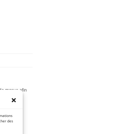
 de morue afin
ce était
rmations
icher des
nérer et