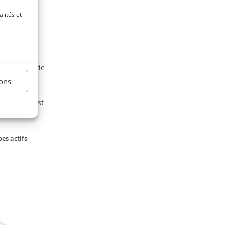
lités et
gétal et en
ée à partir de
ions
tection
, il est
es actifs