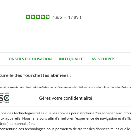
4.8
/
5
-
17
avis
CONSEILS D'UTILISATION
INFO QUALITÉ
AVIS CLIENTS
aturelle des fourchettes abîmées :
ser qui combine les bienfaits du Baume du Pérou et de l’huile de foie
Gérez votre confidentialité
isse issue d’un arbre originaire d’Amérique centrale. Cette substan
sons des technologies telles que les cookies pour stocker et/ou accéder aux info
ropriétés qui favorise la régénération de l’épiderme.
aux appareils. Nous le faisons afin d’améliorer l’expérience de navigation et d’aff
es gras essentiels, l’huile de foie de morue a pour bienfait de régé
 (non) personnalisées.
 consentir à ces technologies nous permettra de traiter des données telles que le