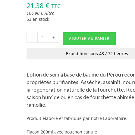
21,38
€
TTC
106,90
€
/
litre
53 en stock
-
+
AJOUTER AU PANIER
Expédition sous 48 / 72 heures
Lotion de soin à base de baume du Pérou reco
propriétés purifiantes. Assèche, assainit, nourr
la régénération naturelle de la fourchette. 
saison humide ou en cas de fourchette abimée
ramollie.
Produit élaboré et fabriqué par notre Laboratoire.
Flacon 200ml avec bouchon canule