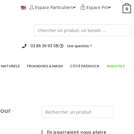
Espace Particuliers
Espace Pro
0
03 86 36 93 58
Une question ?
 NATURELS
FRIANDISES & MASH
CÔTÉ PADDOCK
ANALYSES
pour
Ils pourraient vous plaire