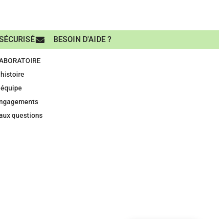
SÉCURISÉ
BESOIN D'AIDE ?
LABORATOIRE
histoire
 équipe
engagements
 aux questions