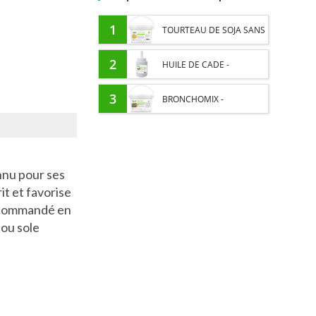
1
TOURTEAU DE SOJA SANS
OGM - APPORT EN
2
HUILE DE CADE -
PROTÉINES ET SOUTIEN
ASSAINIT ET PROTÈGE LES
3
BRONCHOMIX -
ÉNERGÉTIQUE POUR
SABOTS DE L’HUMIDITÉ
RESPIRATION CHEVAL -
CHEVAUX
MÉLANGE DE PLANTES
nnu pour ses
it et favorise
Recommandé en
 ou sole