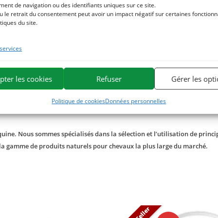
ent de navigation ou des identifiants uniques sur ce site.
u le retrait du consentement peut avoir un impact négatif sur certaines fonctionna
tiques du site.
sation de Hoof clean avec notre argile liquide enrichie en goudron vé
 services
 complété d’une application d’
Huile de cade
, huile végétale élabor
ntes.
pter les cookies
Refuser
Gérer les opt
 saison hivernal ou humide vous pouvez utiliser notre
Onguent pro
Politique de cookies
Données personnelles
ine. Nous sommes spécialisés dans la sélection et l’utilisation de princip
 la gamme de produits naturels pour chevaux la plus large du marché.