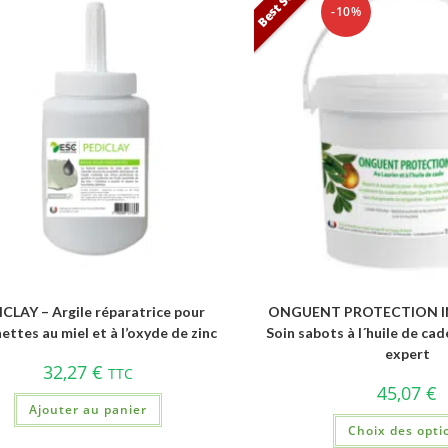
Best Seller
-10%
CLAY – Argile réparatrice pour
ONGUENT PROTECTION I
ettes au miel et à l’oxyde de zinc
Soin sabots à l´huile de ca
expert
32,27
€
TTC
45,07
€
Ajouter au panier
Choix des opti