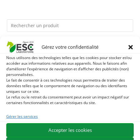
Ils pourraient vous plaire
Gérez votre confidentialité
Nous utilisons des technologies telles que les cookies pour stocker et/ou
1
LEVURE ACTIVE + - PROBIOTIQUE CHEVAL - FLORE
accéder aux informations relatives aux appareils. Nous le faisons afin
d’améliorer l’expérience de navigation et d’afficher des publicités (non)
personnalisées.
INTESTINALE ET DIGESTION
2
HUILE DE CADE - ASSAINIT ET PROTÈGE LES SABOTS
Le fait de consentir à ces technologies nous permettra de traiter des
données telles que le comportement de navigation ou des identifiants
DE L’HUMIDITÉ
uniques sur ce site.
3
TOURTEAU DE SOJA SANS OGM - APPORT EN
Le refus ou le retrait du consentement peut avoir un impact négatif sur
certaines fonctionnalités et caractéristiques du site.
PROTÉINES ET SOUTIEN ÉNERGÉTIQUE POUR CHEVAUX
Gérer les services
EXPÉDITION EN 48/72H
LIVRAISON OFFERTE EN FRANCE DÈS 75 €
Accepter les cookies
PAIEMENT SÉCURISÉ
BESOIN D'AIDE ?