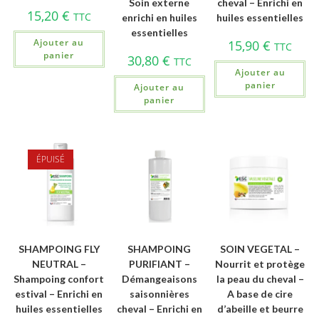
Soin externe
cheval – Enrichi en
15,20
€
TTC
enrichi en huiles
huiles essentielles
essentielles
Ajouter au
15,90
€
TTC
panier
30,80
€
TTC
Ajouter au
panier
Ajouter au
panier
ÉPUISÉ
SHAMPOING FLY
SHAMPOING
SOIN VEGETAL –
NEUTRAL –
PURIFIANT –
Nourrit et protège
Shampoing confort
Démangeaisons
la peau du cheval –
estival – Enrichi en
saisonnières
A base de cire
huiles essentielles
cheval – Enrichi en
d’abeille et beurre