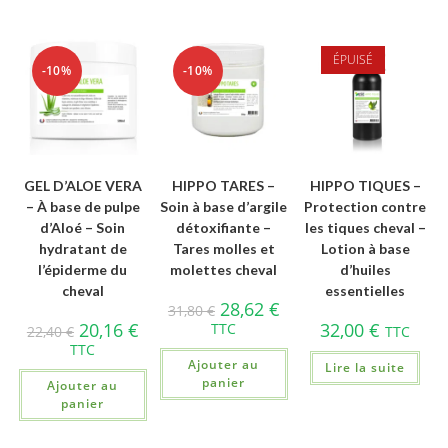
ÉPUISÉ
-10%
-10%
GEL D’ALOE VERA
HIPPO TARES –
HIPPO TIQUES –
– À base de pulpe
Soin à base d’argile
Protection contre
d’Aloé – Soin
détoxifiante –
les tiques cheval –
hydratant de
Tares molles et
Lotion à base
l’épiderme du
molettes cheval
d’huiles
cheval
essentielles
28,62
€
31,80
€
20,16
€
32,00
€
TTC
22,40
€
TTC
TTC
Ajouter au
Lire la suite
panier
Ajouter au
panier