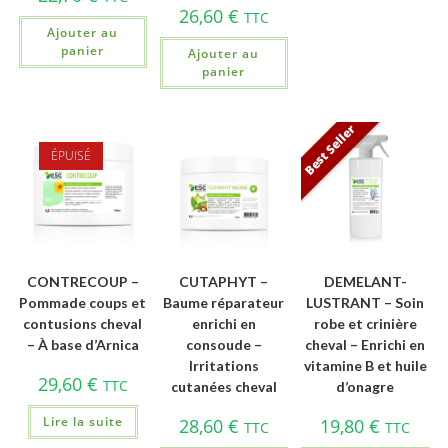
26,60
€
TTC
Ajouter au
panier
Ajouter au
panier
Best Seller
ÉPUISÉ
CONTRECOUP –
CUTAPHYT –
DEMELANT-
Pommade coups et
Baume réparateur
LUSTRANT – Soin
contusions cheval
enrichi en
robe et crinière
– À base d’Arnica
consoude –
cheval – Enrichi en
Irritations
vitamine B et huile
29,60
€
TTC
cutanées cheval
d’onagre
Lire la suite
28,60
€
19,80
€
TTC
TTC