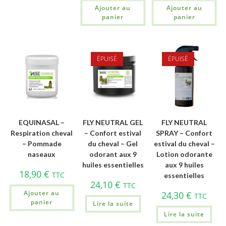
Ajouter au
Ajouter au
panier
panier
ÉPUISÉ
ÉPUISÉ
EQUINASAL –
FLY NEUTRAL GEL
FLY NEUTRAL
Respiration cheval
– Confort estival
SPRAY – Confort
– Pommade
du cheval – Gel
estival du cheval –
naseaux
odorant aux 9
Lotion odorante
huiles essentielles
aux 9 huiles
18,90
€
TTC
essentielles
24,10
€
TTC
Ajouter au
24,30
€
TTC
panier
Lire la suite
Lire la suite