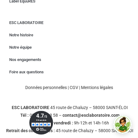
Label EquuRES
ESC LABORATOIRE
Notre histoire
Notre équipe
Nos engagements
Foire aux questions
Données personnelles
|
CGV
|
Mentions légales
ESC LABORATOIRE
45 route de Chaluzy – 58000 SAINT-ÉLOI
Tél :
03 86 36 93 58 –
contact@esclaboratoire.com
Du lundi au vendredi :
9h-12h et 14h-16h
Retrait des commandes :
45 route de Chaluzy – 58000 SAINT-ÉLOI