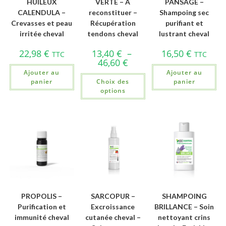
HUILEUX
VERTE – A
PANSAGE –
CALENDULA –
reconstituer –
Shampoing sec
Crevasses et peau
Récupération
purifiant et
irritée cheval
tendons cheval
lustrant cheval
22,98
€
13,40
€
–
16,50
€
TTC
TTC
46,60
€
Ajouter au
Ajouter au
panier
Choix des
panier
options
PROPOLIS –
SARCOPUR –
SHAMPOING
Purification et
Excroissance
BRILLANCE – Soin
immunité cheval
cutanée cheval –
nettoyant crins