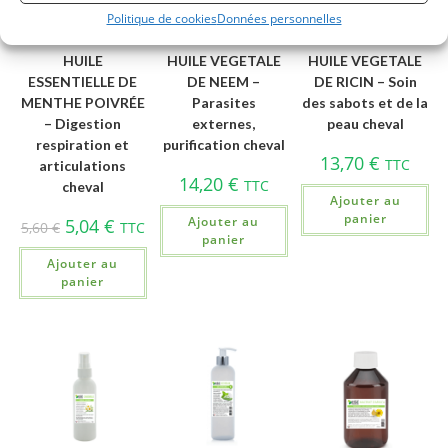
Politique de cookies
Données personnelles
HUILE
HUILE VEGETALE
HUILE VEGETALE
ESSENTIELLE DE
DE NEEM –
DE RICIN – Soin
MENTHE POIVRÉE
Parasites
des sabots et de la
– Digestion
externes,
peau cheval
respiration et
purification cheval
13,70
€
TTC
articulations
14,20
€
TTC
cheval
Ajouter au
panier
Ajouter au
5,04
€
5,60
€
TTC
panier
Ajouter au
panier