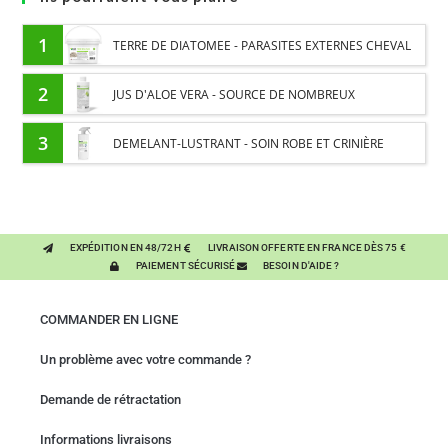
1
TERRE DE DIATOMEE - PARASITES EXTERNES CHEVAL
2
JUS D'ALOE VERA - SOURCE DE NOMBREUX
NUTRIMENTS - BIEN-ÊTRE DIGESTIF CHEVAL
3
DEMELANT-LUSTRANT - SOIN ROBE ET CRINIÈRE
CHEVAL - ENRICHI EN VITAMINE B ET HUILE D'ONAGRE
EXPÉDITION EN 48/72H
LIVRAISON OFFERTE EN FRANCE DÈS 75 €
PAIEMENT SÉCURISÉ
BESOIN D'AIDE ?
COMMANDER EN LIGNE
Un problème avec votre commande ?
Demande de rétractation
Informations livraisons