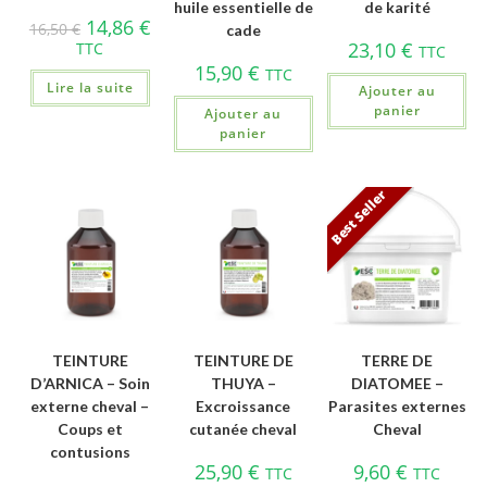
huile essentielle de
de karité
14,86
€
16,50
€
cade
23,10
€
TTC
TTC
15,90
€
TTC
Lire la suite
Ajouter au
panier
Ajouter au
panier
Best Seller
TEINTURE
TEINTURE DE
TERRE DE
D’ARNICA – Soin
THUYA –
DIATOMEE –
externe cheval –
Excroissance
Parasites externes
Coups et
cutanée cheval
Cheval
contusions
25,90
€
9,60
€
TTC
TTC