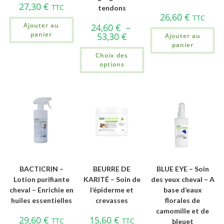
27,30
€
TTC
tendons
26,60
€
TTC
Ajouter au
24,60
€
–
panier
53,30
€
Ajouter au
panier
Choix des
options
BACTICRIN –
BEURRE DE
BLUE EYE – Soin
Lotion purifiante
KARITÉ – Soin de
des yeux cheval – A
cheval – Enrichie en
l’épiderme et
base d’eaux
huiles essentielles
crevasses
florales de
camomille et de
29,60
€
15,60
€
TTC
TTC
bleuet