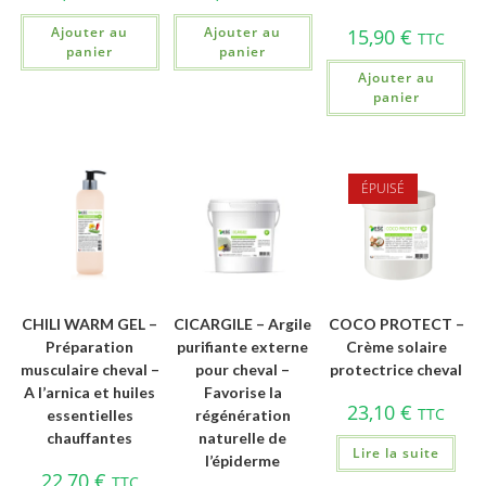
Ajouter au
Ajouter au
15,90
€
TTC
panier
panier
Ajouter au
panier
ÉPUISÉ
CHILI WARM GEL –
CICARGILE – Argile
COCO PROTECT –
Préparation
purifiante externe
Crème solaire
musculaire cheval –
pour cheval –
protectrice cheval
A l’arnica et huiles
Favorise la
23,10
€
TTC
essentielles
régénération
chauffantes
naturelle de
Lire la suite
l’épiderme
22,70
€
TTC