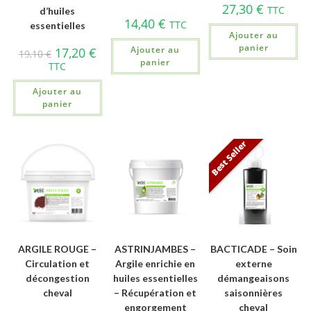
27,30
€
TTC
d’huiles
14,40
€
TTC
essentielles
Ajouter au
panier
Ajouter au
17,20
€
19,10
€
panier
TTC
Ajouter au
panier
Best Seller
ARGILE ROUGE –
ASTRINJAMBES –
BACTICADE – Soin
Circulation et
Argile enrichie en
externe
décongestion
huiles essentielles
démangeaisons
cheval
– Récupération et
saisonnières
engorgement
cheval