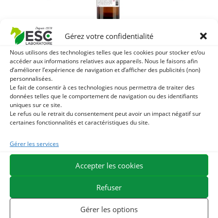
HUILE
HUILE
ESSENTIELLE DE
ESSENTIELLE DE
Gérez votre confidentialité
CADE- Irritations
LAVANDE – Stress,
HUILE
cutanées et
peau, insectes
Nous utilisons des technologies telles que les cookies pour stocker et/ou
ESSENTIELLE DE
accéder aux informations relatives aux appareils. Nous le faisons afin
parasites externes
cheval
GAULTHERIE –
d’améliorer l’expérience de navigation et d’afficher des publicités (non)
cheval
personnalisées.
Muscles et
6,22
€
6,90
€
TTC
Le fait de consentir à ces technologies nous permettra de traiter des
articulations
5,48
€
6,10
€
TTC
données telles que le comportement de navigation ou des identifiants
cheval
Ajouter au
uniques sur ce site.
panier
Ajouter au
Le refus ou le retrait du consentement peut avoir un impact négatif sur
5,48
€
6,10
€
TTC
panier
certaines fonctionnalités et caractéristiques du site.
Ajouter au
Gérer les services
panier
Accepter les cookies
Refuser
-10%
Gérer les options