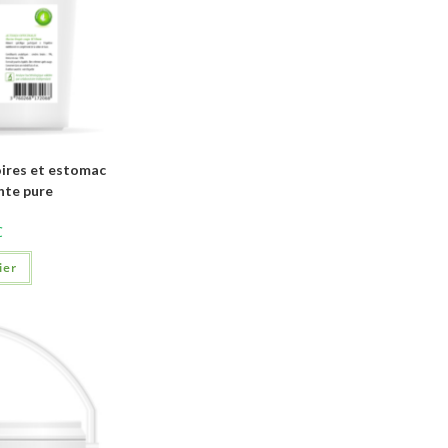
ires et estomac
ante pure
C
ier