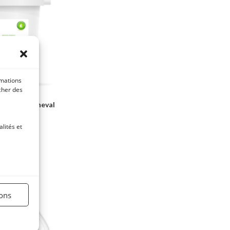
rmations
icher des
sensible cheval
e
lités et
C
ier
ions