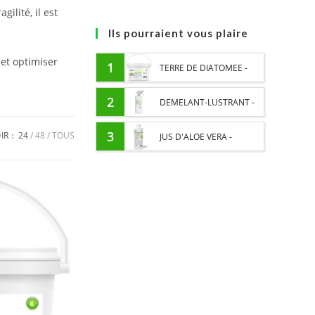
ilité, il est
Ils pourraient vous plaire
et optimiser
1
TERRE DE DIATOMEE -
PARASITES EXTERNES
2
DEMELANT-LUSTRANT -
CHEVAL
SOIN ROBE ET CRINIÈRE
3
IR :
24
48
TOUS
JUS D'ALOE VERA -
CHEVAL - ENRICHI EN
SOURCE DE NOMBREUX
VITAMINE B ET HUILE
NUTRIMENTS - BIEN-ÊTRE
D'ONAGRE
DIGESTIF CHEVAL