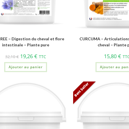
EE – Digestion du cheval et flore
CURCUMA – Articulations
intestinale – Plante pure
cheval – Plante 
19,26
€
15,80
€
32,10
€
TTC
TT
Ajouter au panier
Ajouter au pan
Best Seller