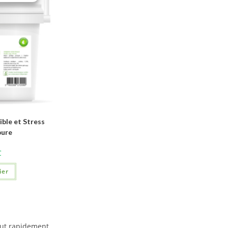
ble et Stress
pure
C
ier
eut rapidement