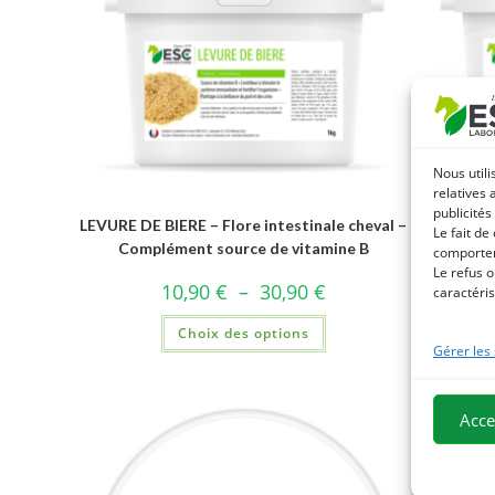
Nous utili
relatives 
publicités
LEVURE DE BIERE – Flore intestinale cheval –
MELIS
Le fait de
Complément source de vitamine B
g
comportem
Le refus o
10,90
€
–
30,90
€
caractéris
Choix des options
Gérer les
Acce