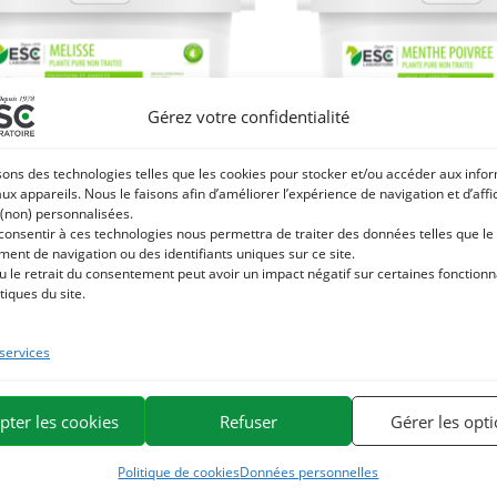
Gérez votre confidentialité
sons des technologies telles que les cookies pour stocker et/ou accéder aux info
aux appareils. Nous le faisons afin d’améliorer l’expérience de navigation et d’aff
 (non) personnalisées.
SE – Estomac sensible et acidité
MENTHE POIVREE – Estomac 
 consentir à ces technologies nous permettra de traiter des données telles que le
astrique cheval – Plante pure
– Plante pur
ent de navigation ou des identifiants uniques sur ce site.
u le retrait du consentement peut avoir un impact négatif sur certaines fonctionna
27,80
€
25,50
€
tiques du site.
TTC
TT
Ajouter au panier
Ajouter au pan
 services
pter les cookies
Refuser
Gérer les opt
Politique de cookies
Données personnelles