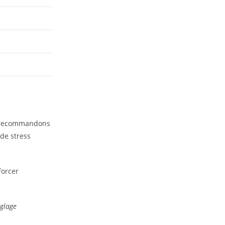
us recommandons
 de stress
forcer
nglage