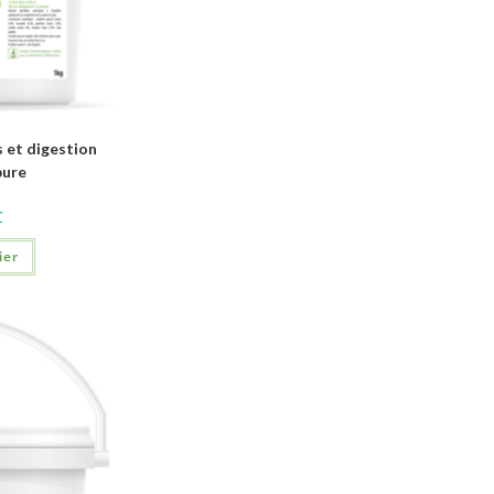
 et digestion
pure
C
ier