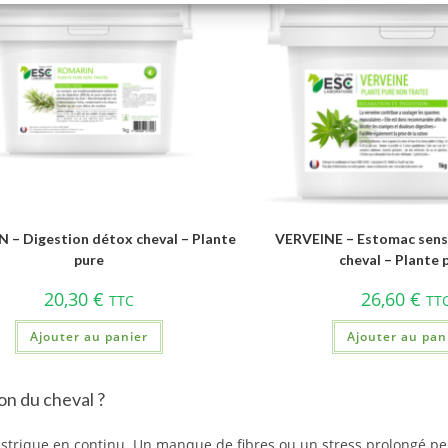
– Digestion détox cheval – Plante
VERVEINE – Estomac sensi
pure
cheval – Plante 
20,30
€
26,60
€
TTC
TT
Ajouter au panier
Ajouter au pan
on du cheval ?
gastrique en continu. Un manque de fibres ou un stress prolongé p