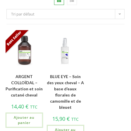
Tri par défaut
Best Seller
ARGENT
BLUE EYE – Soin
COLLOÏDAL –
des yeux cheval – A
Purification et soin
base d’eaux
cutané cheval
florales de
camomille et de
14,40
€
TTC
bleuet
Ajouter au
15,90
€
TTC
panier
Ajouter au