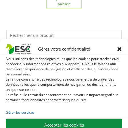
panier
Gérez votre confidentialité
Ils pourraient vous plaire
Nous utilisons des technologies telles que les cookies pour stocker et/ou
accéder aux informations relatives aux appareils. Nous le faisons afin
1
LEVURE ACTIVE + - PROBIOTIQUE CHEVAL - FLORE
d’améliorer l’expérience de navigation et d’afficher des publicités (non)
personnalisées.
Le fait de consentir à ces technologies nous permettra de traiter des
INTESTINALE ET DIGESTION
2
TERRE DE DIATOMEE - PARASITES EXTERNES CHEVAL
données telles que le comportement de navigation ou des identifiants
uniques sur ce site.
Le refus ou le retrait du consentement peut avoir un impact négatif sur
3
BIOTINE CHEVAL - HYPERSPORT BIOTINE 3000 -
certaines fonctionnalités et caractéristiques du site.
FORMULE CONCENTRÉE 3000MG/KG
Gérer les services
Accepter les cookies
EXPÉDITION EN 48/72H
LIVRAISON OFFERTE EN FRANCE DÈS 75 €