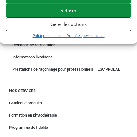
PAIEMENT SÉCURISÉ
BESOIN D'AIDE ?
Refuser
COMMANDER EN LIGNE
Gérer les options
Un problème avec votre commande ?
Politique de cookies
Données personnelles
Demande de rétractation
Informations livraisons
Prestations de façonnage pour professionnels – ESC PROLAB
NOS SERVICES
Catalogue produits
Formation en phytothérapie
Programme de fidélité