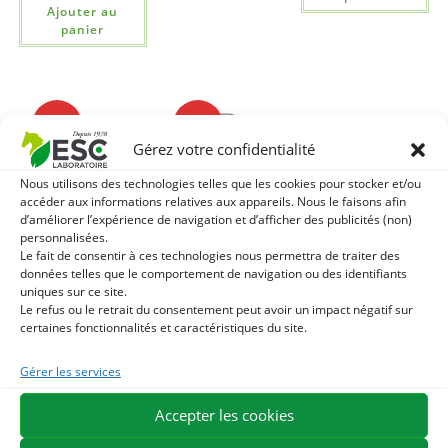
Ajouter au
panier
-10%
-10%
Gérez votre confidentialité
Nous utilisons des technologies telles que les cookies pour stocker et/ou
accéder aux informations relatives aux appareils. Nous le faisons afin
d’améliorer l’expérience de navigation et d’afficher des publicités (non)
personnalisées.
HUILE
HUILE
Le fait de consentir à ces technologies nous permettra de traiter des
ESSENTIELLE DE
ESSENTIELLE DE
données telles que le comportement de navigation ou des identifiants
PIN SYLVESTRE
TEA TREE Cheval –
uniques sur ce site.
Cheval –
Purification
Le refus ou le retrait du consentement peut avoir un impact négatif sur
Respiration
certaines fonctionnalités et caractéristiques du site.
5,18
€
5,75
€
TTC
5,08
€
5,65
€
TTC
Gérer les services
Ajouter au
panier
Ajouter au
Accepter les cookies
panier