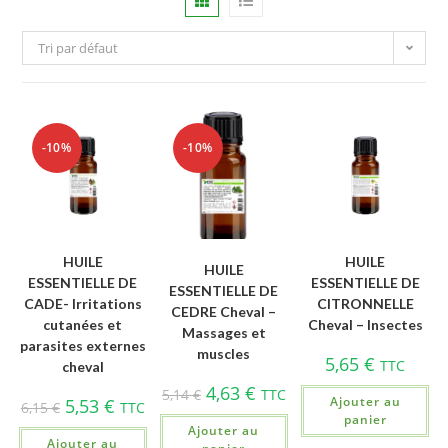
Tri par défaut
-10%
-10%
HUILE
HUILE
HUILE
ESSENTIELLE DE
ESSENTIELLE DE
ESSENTIELLE DE
CADE- Irritations
CITRONNELLE
CEDRE Cheval –
cutanées et
Cheval – Insectes
Massages et
parasites externes
muscles
5,65
€
TTC
cheval
4,63
€
5,14
€
TTC
Ajouter au
5,53
€
6,15
€
TTC
panier
Ajouter au
Ajouter au