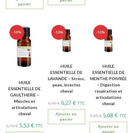
panier
panier
-10%
-10%
-10%
HUILE
HUILE
ESSENTIELLE DE
ESSENTIELLE DE
LAVANDE – Stress,
MENTHE POIVRÉE
HUILE
peau, insectes
– Digestion
ESSENTIELLE DE
cheval
respiration et
GAULTHERIE –
articulations
Muscles et
6,27
€
6,96
€
TTC
cheval
articulations
cheval
Ajouter au
5,08
€
5,65
€
TTC
panier
5,53
€
6,15
€
TTC
Ajouter au
panier