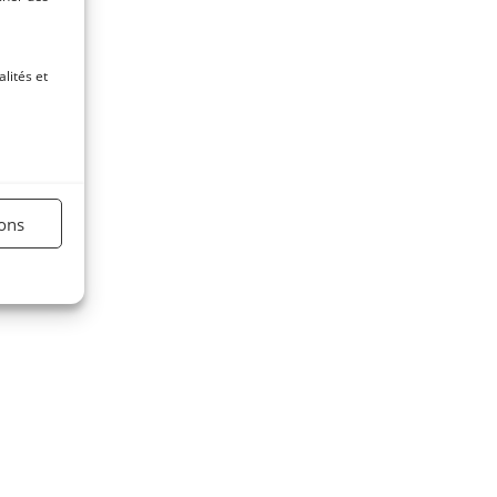
ons
lités et
ions