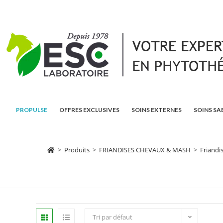
PROPULSE
OFFRES EXCLUSIVES
SOINS EXTERNES
SOINS SA
>
Produits
>
FRIANDISES CHEVAUX & MASH
>
Friandi
Tri par défaut