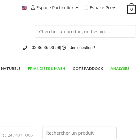
Espace Particuliers
Espace Pro
0
03 86 36 93 58
Une question ?
 NATURELS
FRIANDISES & MASH
CÔTÉ PADDOCK
ANALYSES
IR :
24
48
TOUS