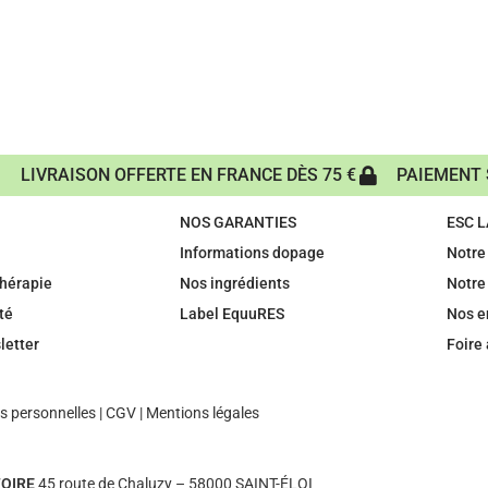
LIVRAISON OFFERTE EN FRANCE DÈS 75 €
PAIEMENT 
NOS GARANTIES
ESC 
Informations dopage
Notre 
hérapie
Nos ingrédients
Notre
té
Label EquuRES
Nos 
letter
Foire
 personnelles
|
CGV
|
Mentions légales
OIRE
45 route de Chaluzy – 58000 SAINT-ÉLOI