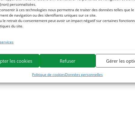
 (non) personnalisées.
Ajouter au panier
Choix des opti
 consentir à ces technologies nous permettra de traiter des données telles que le
ent de navigation ou des identifiants uniques sur ce site.
u le retrait du consentement peut avoir un impact négatif sur certaines fonctionna
tiques du site.
 services
pter les cookies
Refuser
Gérer les opt
Politique de cookies
Données personnelles