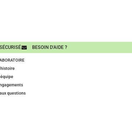
SÉCURISÉ
BESOIN D'AIDE ?
LABORATOIRE
histoire
 équipe
engagements
 aux questions