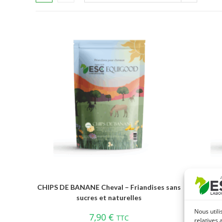
CHIPS DE BANANE Cheval – Friandises sans
CHIPS D
sucres et naturelles
Nous utili
7,90
€
TTC
relatives 