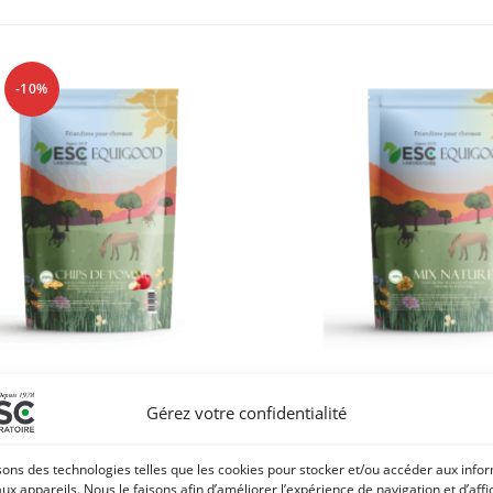
-10%
Gérez votre confidentialité
E POMME Cheval – Friandises sans
EQUIGOOD NATURE – Friandi
sucres et naturelles
sucres et nature
sons des technologies telles que les cookies pour stocker et/ou accéder aux info
14,22
€
8,20
€
–
39,
15,80
€
TTC
aux appareils. Nous le faisons afin d’améliorer l’expérience de navigation et d’aff