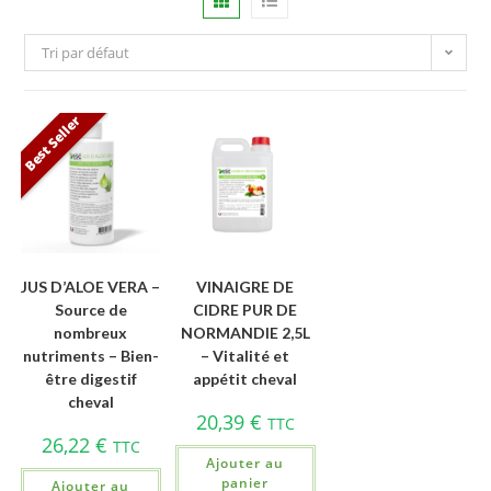
Tri par défaut
Best Seller
JUS D’ALOE VERA –
VINAIGRE DE
Source de
CIDRE PUR DE
nombreux
NORMANDIE 2,5L
nutriments – Bien-
– Vitalité et
être digestif
appétit cheval
cheval
20,39
€
TTC
26,22
€
TTC
Ajouter au
panier
Ajouter au