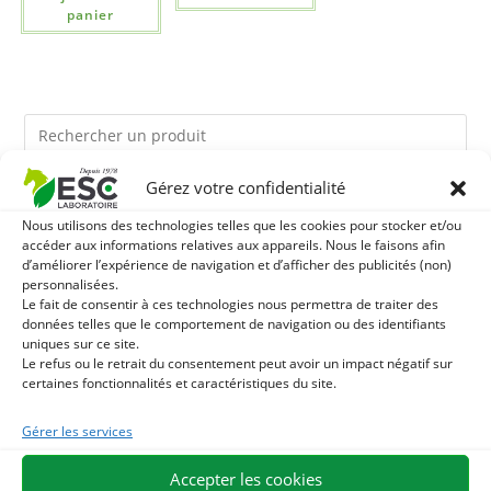
panier
Gérez votre confidentialité
Ils pourraient vous plaire
Nous utilisons des technologies telles que les cookies pour stocker et/ou
accéder aux informations relatives aux appareils. Nous le faisons afin
1
LEVURE ACTIVE + - PROBIOTIQUE CHEVAL - FLORE
d’améliorer l’expérience de navigation et d’afficher des publicités (non)
personnalisées.
Le fait de consentir à ces technologies nous permettra de traiter des
INTESTINALE ET DIGESTION
2
HUILE D'ALGUES - OMEGA 3 CHEVAL - DHA ET EPA
données telles que le comportement de navigation ou des identifiants
uniques sur ce site.
Le refus ou le retrait du consentement peut avoir un impact négatif sur
3
ARTHROMIX - RAIDEURS ET CONFORT ARTICULAIRE
certaines fonctionnalités et caractéristiques du site.
CHEVAL - MÉLANGE DE PLANTES
Gérer les services
Accepter les cookies
EXPÉDITION EN 48/72H
LIVRAISON OFFERTE EN FRANCE DÈS 75 €