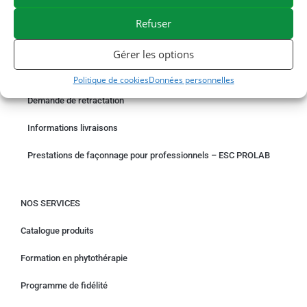
PAIEMENT SÉCURISÉ
BESOIN D'AIDE ?
Refuser
COMMANDER EN LIGNE
Gérer les options
Un problème avec votre commande ?
Politique de cookies
Données personnelles
Demande de rétractation
Informations livraisons
Prestations de façonnage pour professionnels – ESC PROLAB
NOS SERVICES
Catalogue produits
Formation en phytothérapie
Programme de fidélité