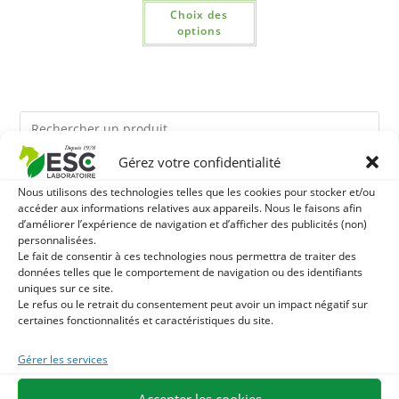
Choix des
options
Gérez votre confidentialité
Ils pourraient vous plaire
Nous utilisons des technologies telles que les cookies pour stocker et/ou
accéder aux informations relatives aux appareils. Nous le faisons afin
d’améliorer l’expérience de navigation et d’afficher des publicités (non)
1
TERRE DE DIATOMEE - PARASITES EXTERNES CHEVAL
personnalisées.
Le fait de consentir à ces technologies nous permettra de traiter des
données telles que le comportement de navigation ou des identifiants
2
DEMELANT-LUSTRANT - SOIN ROBE ET CRINIÈRE
uniques sur ce site.
Le refus ou le retrait du consentement peut avoir un impact négatif sur
CHEVAL - ENRICHI EN VITAMINE B ET HUILE D'ONAGRE
3
JUS D'ALOE VERA - SOURCE DE NOMBREUX
certaines fonctionnalités et caractéristiques du site.
NUTRIMENTS - BIEN-ÊTRE DIGESTIF CHEVAL
Gérer les services
Accepter les cookies