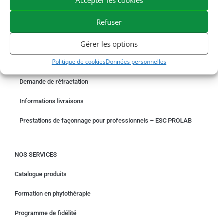
EXPÉDITION EN 48/72H
LIVRAISON OFFERTE EN FRANCE DÈS 75 €
PAIEMENT SÉCURISÉ
BESOIN D'AIDE ?
Refuser
Gérer les options
COMMANDER EN LIGNE
Politique de cookies
Données personnelles
Un problème avec votre commande ?
Demande de rétractation
Informations livraisons
Prestations de façonnage pour professionnels – ESC PROLAB
NOS SERVICES
Catalogue produits
Formation en phytothérapie
Programme de fidélité