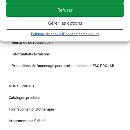
PAIEMENT SÉCURISÉ
BESOIN D'AIDE ?
Refuser
COMMANDER EN LIGNE
Gérer les options
Un problème avec votre commande ?
Politique de cookies
Données personnelles
Demande de rétractation
Informations livraisons
Prestations de façonnage pour professionnels – ESC PROLAB
NOS SERVICES
Catalogue produits
Formation en phytothérapie
Programme de fidélité