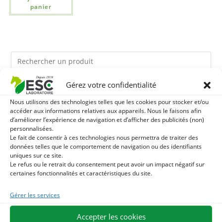
panier
Gérez votre confidentialité
Ils pourraient vous plaire
Nous utilisons des technologies telles que les cookies pour stocker et/ou
accéder aux informations relatives aux appareils. Nous le faisons afin
1
LEVURE ACTIVE + - PROBIOTIQUE CHEVAL - FLORE
d’améliorer l’expérience de navigation et d’afficher des publicités (non)
personnalisées.
Le fait de consentir à ces technologies nous permettra de traiter des
INTESTINALE ET DIGESTION
2
TERRE DE DIATOMEE - PARASITES EXTERNES CHEVAL
données telles que le comportement de navigation ou des identifiants
uniques sur ce site.
Le refus ou le retrait du consentement peut avoir un impact négatif sur
3
HUILE D'ALGUES - OMEGA 3 CHEVAL - DHA ET EPA
certaines fonctionnalités et caractéristiques du site.
Gérer les services
Accepter les cookies
EXPÉDITION EN 48/72H
LIVRAISON OFFERTE EN FRANCE DÈS 75 €