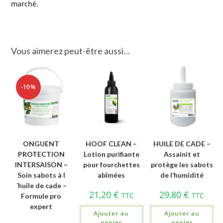
marché.
Vous aimerez peut-être aussi…
-10%
ONGUENT
HOOF CLEAN –
HUILE DE CADE –
PROTECTION
Lotion purifiante
Assainit et
INTERSAISON –
pour fourchettes
protège les sabots
Soin sabots à l
abîmées
de l’humidité
´huile de cade –
21,20
€
29,80
€
TTC
TTC
Formule pro
expert
Ajouter au
Ajouter au
panier
panier