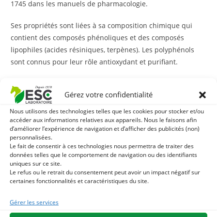
1745 dans les manuels de pharmacologie.
Ses propriétés sont liées à sa composition chimique qui
contient des composés phénoliques et des composés
lipophiles (acides résiniques, terpènes). Les polyphénols
sont connus pour leur rôle antioxydant et purifiant.
Le goudron, un produit naturel imperméabilisant pour
la corne :
Gérez votre confidentialité
Nous utilisons des technologies telles que les cookies pour stocker et/ou
Le
Goudron végétal
est utilisé pour protéger et assainir la
accéder aux informations relatives aux appareils. Nous le faisons afin
sole et la fourchette en cas d’humidité.
d’améliorer l’expérience de navigation et d’afficher des publicités (non)
personnalisées.
Le fait de consentir à ces technologies nous permettra de traiter des
Les propriétés ainsi que la texture du goudron créent une
données telles que le comportement de navigation ou des identifiants
barrière protectrice afin de protéger le dessous du pied.
uniques sur ce site.
Le refus ou le retrait du consentement peut avoir un impact négatif sur
certaines fonctionnalités et caractéristiques du site.
Avec quoi associer le Goudron végétal ?
Gérer les services
Le
Goudron végétal
peut être utilisé en alternance avec
notre argile pour fourchette :
Pediclay
. Cette argile liquide