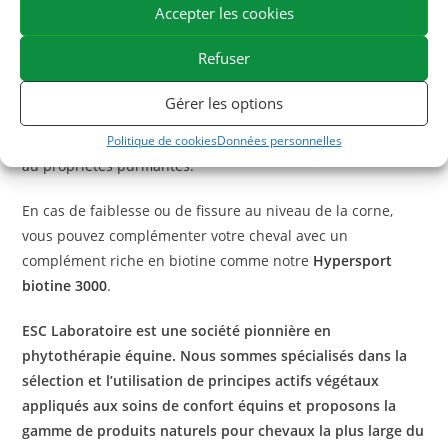
Accepter les cookies
prêtre à l’emploie est enrichi en goudron végétal et en
huiles essentielles purifiantes.
Refuser
En hiver ou en période humide vous pouvez utiliser notre
Gérer les options
Onguent protection
pour l’entretien quotidien des sabots
de votre cheval. Cet onguent est enrichi en huile de cade
Politique de cookies
Données personnelles
au propriétés purifiantes.
En cas de faiblesse ou de fissure au niveau de la corne,
vous pouvez complémenter votre cheval avec un
complément riche en biotine comme notre
Hypersport
biotine 3000
.
ESC Laboratoire est une société pionnière en
phytothérapie équine. Nous sommes spécialisés dans la
sélection et l’utilisation de principes actifs végétaux
appliqués aux soins de confort équins et proposons la
gamme de produits naturels pour chevaux la plus large du