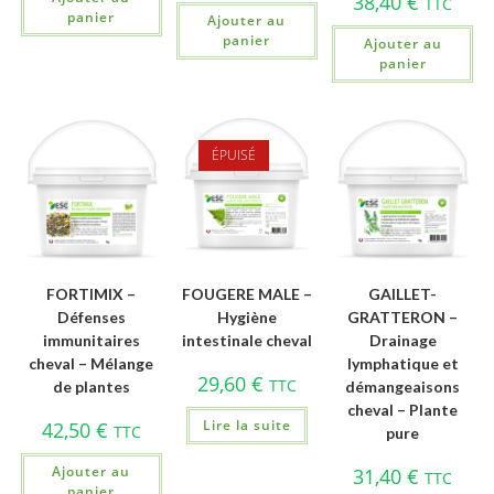
38,40
€
TTC
panier
Ajouter au
panier
Ajouter au
panier
ÉPUISÉ
FORTIMIX –
FOUGERE MALE –
GAILLET-
Défenses
Hygiène
GRATTERON –
immunitaires
intestinale cheval
Drainage
cheval – Mélange
lymphatique et
29,60
€
TTC
de plantes
démangeaisons
cheval – Plante
Lire la suite
42,50
€
TTC
pure
Ajouter au
31,40
€
TTC
panier