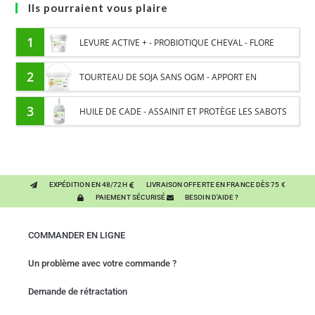
Ils pourraient vous plaire
1
LEVURE ACTIVE + - PROBIOTIQUE CHEVAL - FLORE
INTESTINALE ET DIGESTION
2
TOURTEAU DE SOJA SANS OGM - APPORT EN
PROTÉINES ET SOUTIEN ÉNERGÉTIQUE POUR CHEVAUX
3
HUILE DE CADE - ASSAINIT ET PROTÈGE LES SABOTS
DE L’HUMIDITÉ
EXPÉDITION EN 48/72H
LIVRAISON OFFERTE EN FRANCE DÈS 75 €
PAIEMENT SÉCURISÉ
BESOIN D'AIDE ?
COMMANDER EN LIGNE
Un problème avec votre commande ?
Demande de rétractation