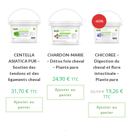
-40%
CENTELLA
CHARDON-MARIE
CHICOREE –
ASIATICA PUR –
– Détox foie cheval
Digestion du
Soutien des
– Plante pure
cheval et flore
tendons et des
intestinale –
24,90
€
TTC
ligaments cheval
Plante pure
Ajouter au
31,70
€
19,26
€
TTC
32,10
€
panier
TTC
Ajouter au
panier
Ajouter au
panier