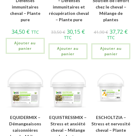
Défenses
– Défenses
Soutien de l’effort
immunitaires
immunitaires et
chez le cheval –
cheval – Plante
récupération cheval
Mélange de
pure
– Plante pure
plantes
34,50
€
30,15
€
37,72
€
TTC
33,50
€
41,90
€
TTC
TTC
Ajouter au
panier
Ajouter au
Ajouter au
panier
panier
EQUIDERMIX –
EQUISTRESSMIX –
ESCHOLTZIA –
Démangeaisons
Stress et anxiété
Stress et nervosité
saisonnières
cheval – Mélange
cheval – Plante