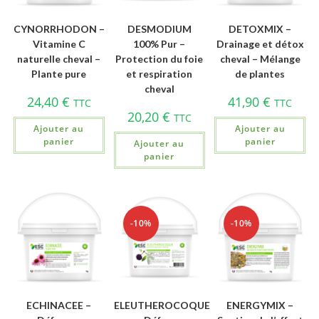
CYNORRHODON –
DESMODIUM
DETOXMIX –
Vitamine C
100% Pur –
Drainage et détox
naturelle cheval –
Protection du foie
cheval – Mélange
Plante pure
et respiration
de plantes
cheval
24,40
€
41,90
€
TTC
TTC
20,20
€
TTC
Ajouter au
Ajouter au
panier
panier
Ajouter au
panier
-10%
-10%
ECHINACEE –
ELEUTHEROCOQUE
ENERGYMIX –