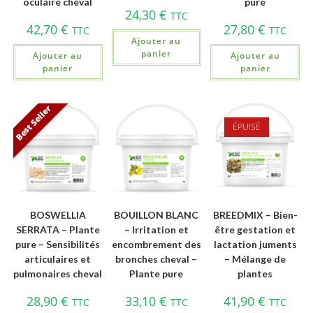
oculaire cheval
pure
24,30
€
TTC
42,70
€
27,80
€
TTC
TTC
Ajouter au
panier
Ajouter au
Ajouter au
panier
panier
Best Seller
ÉPUISÉ
BOSWELLIA
BOUILLON BLANC
BREEDMIX – Bien-
SERRATA – Plante
– Irritation et
être gestation et
pure – Sensibilités
encombrement des
lactation juments
articulaires et
bronches cheval –
– Mélange de
pulmonaires cheval
Plante pure
plantes
28,90
€
33,10
€
41,90
€
TTC
TTC
TTC