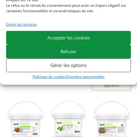
Le refus ou le retrait du consentement peut avoir un impact négatif sur
certaines fonctionnalités et caractéristiques du site.
Gérer les services
CURCUMA –
CURCUMA FLEX –
CUSHMIX –
Articulations et
Curcuma + MSM –
Système
Accepter les cookies
digestion cheval –
Souplesse
endocrinien cheval
Plante pure
articulaire cheval
– Mélange de
plantes
Refuser
15,80
€
38,50
€
TTC
TTC
75,43
€
–
Gérer les options
178,09
€
Ajouter au
Ajouter au
panier
panier
Politique de cookies
Données personnelles
Choix des
options