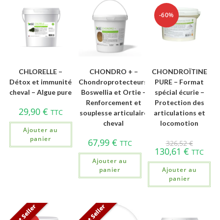
-60%
CHLORELLE –
CHONDRO + –
CHONDROÏTINE
Détox et immunité
Chondroprotecteurs,
PURE – Format
cheval – Algue pure
Boswellia et Ortie –
spécial écurie –
Renforcement et
Protection des
29,90
€
TTC
souplesse articulaire
articulations et
cheval
locomotion
Ajouter au
panier
67,99
€
TTC
326,52
€
130,61
€
TTC
Ajouter au
panier
Ajouter au
panier
Best Seller
Best Seller