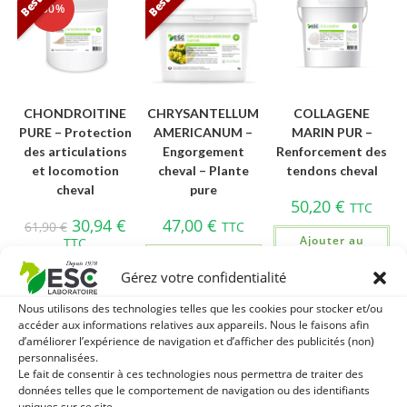
-50%
CHONDROITINE
CHRYSANTELLUM
COLLAGENE
PURE – Protection
AMERICANUM –
MARIN PUR –
des articulations
Engorgement
Renforcement des
et locomotion
cheval – Plante
tendons cheval
cheval
pure
50,20
€
TTC
30,94
€
47,00
€
61,90
€
TTC
Ajouter au
TTC
panier
Ajouter au
Ajouter au
panier
Gérez votre confidentialité
panier
Nous utilisons des technologies telles que les cookies pour stocker et/ou
accéder aux informations relatives aux appareils. Nous le faisons afin
d’améliorer l’expérience de navigation et d’afficher des publicités (non)
Best Seller
personnalisées.
Le fait de consentir à ces technologies nous permettra de traiter des
-15%
données telles que le comportement de navigation ou des identifiants
uniques sur ce site.