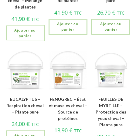
cheval – Mélange
de plantes
pure
de plantes
41,90
€
26,70
€
TTC
TTC
41,90
€
TTC
Ajouter au
Ajouter au
panier
panier
Ajouter au
panier
EUCALYPTUS –
FENUGREC – État
FEUILLES DE
Respiration cheval
et muscles cheval –
MYRTILLE –
– Plante pure
Source de
Protection des
protéines
yeux cheval –
24,00
€
TTC
Plante pure
13,90
€
TTC
Ajouter au