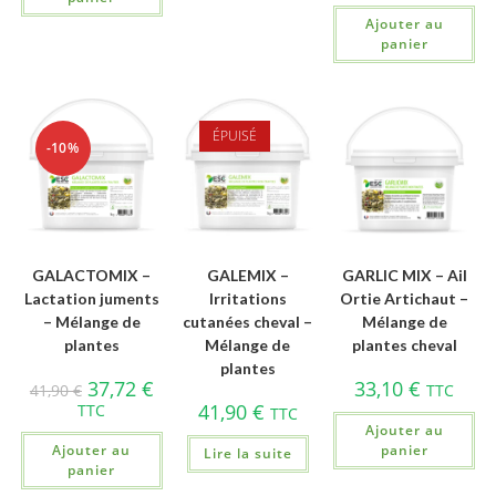
Ajouter au
panier
ÉPUISÉ
-10%
GALACTOMIX –
GALEMIX –
GARLIC MIX – Ail
Lactation juments
Irritations
Ortie Artichaut –
– Mélange de
cutanées cheval –
Mélange de
plantes
Mélange de
plantes cheval
plantes
37,72
€
33,10
€
41,90
€
TTC
41,90
€
TTC
TTC
Ajouter au
Ajouter au
panier
Lire la suite
panier