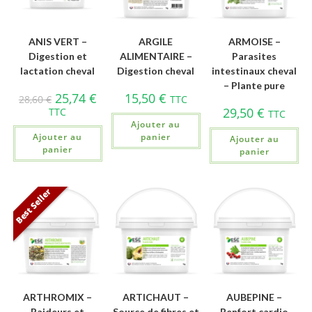
ANIS VERT –
ARGILE
ARMOISE –
Digestion et
ALIMENTAIRE –
Parasites
lactation cheval
Digestion cheval
intestinaux cheval
– Plante pure
25,74
€
15,50
€
28,60
€
TTC
29,50
€
TTC
TTC
Ajouter au
Ajouter au
panier
Ajouter au
panier
panier
Best Seller
ARTHROMIX –
ARTICHAUT –
AUBEPINE –
Raideurs et
Source de fibres et
Renfort cardio