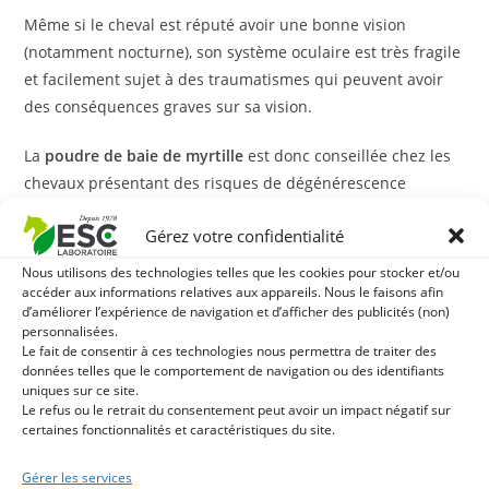
Même si le cheval est réputé avoir une bonne vision
(notamment nocturne), son système oculaire est très fragile
et facilement sujet à des traumatismes qui peuvent avoir
des conséquences graves sur sa vision.
La
poudre de baie de myrtille
est donc conseillée chez les
chevaux présentant des risques de dégénérescence
(chevaux âgés) ou de fatigue oculaire.
Gérez votre confidentialité
Avec quoi l’associer ?
Nous utilisons des technologies telles que les cookies pour stocker et/ou
accéder aux informations relatives aux appareils. Nous le faisons afin
Pour le nettoyage quotidien des yeux, utilisez notre
Blue
d’améliorer l’expérience de navigation et d’afficher des publicités (non)
eye
. Lotion de soin pour les yeux formulée par notre
personnalisées.
Le fait de consentir à ces technologies nous permettra de traiter des
laboratoire à base d’eaux florales.
données telles que le comportement de navigation ou des identifiants
uniques sur ce site.
ESC Laboratoire est une société pionnière en
Le refus ou le retrait du consentement peut avoir un impact négatif sur
certaines fonctionnalités et caractéristiques du site.
phytothérapie équine. Nous sommes spécialisés
dans la sélection et l’utilisation de principes actifs
Gérer les services