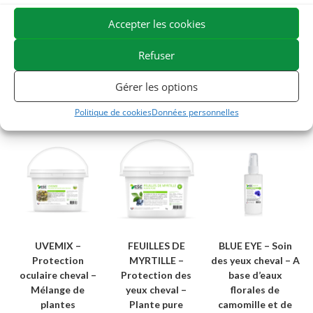
végétaux appliqués aux soins de confort équins et
Accepter les cookies
proposons la gamme de produits naturels pour
chevaux la plus large du marché.
Refuser
Gérer les options
Politique de cookies
Données personnelles
Vous aimerez peut-être aussi…
UVEMIX –
FEUILLES DE
BLUE EYE – Soin
Protection
MYRTILLE –
des yeux cheval – A
oculaire cheval –
Protection des
base d’eaux
Mélange de
yeux cheval –
florales de
plantes
Plante pure
camomille et de