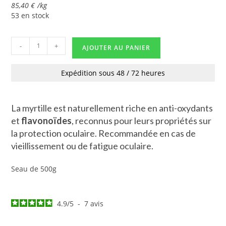
85,40
€
/
kg
53 en stock
-
+
AJOUTER AU PANIER
Expédition sous 48 / 72 heures
La myrtille est naturellement riche en anti-oxydants
et
flavonoïdes
, reconnus pour leurs propriétés sur
la protection oculaire. Recommandée en cas de
vieillissement ou de fatigue oculaire.
Seau de 500g
4.9
/
5
-
7
avis