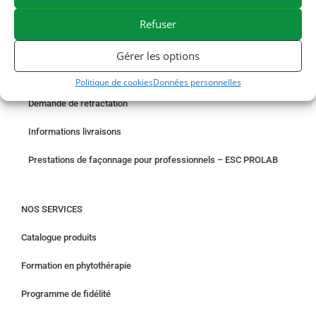
PAIEMENT SÉCURISÉ
BESOIN D'AIDE ?
Refuser
COMMANDER EN LIGNE
Gérer les options
Un problème avec votre commande ?
Politique de cookies
Données personnelles
Demande de rétractation
Informations livraisons
Prestations de façonnage pour professionnels – ESC PROLAB
NOS SERVICES
Catalogue produits
Formation en phytothérapie
Programme de fidélité