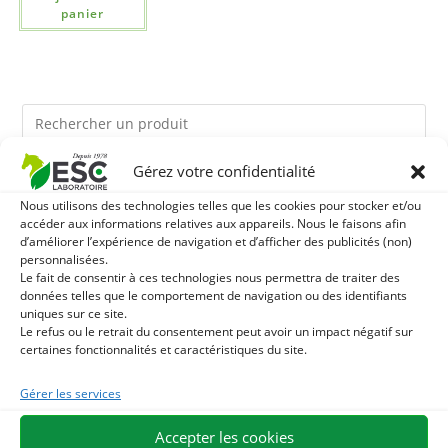
panier
Gérez votre confidentialité
Ils pourraient vous plaire
Nous utilisons des technologies telles que les cookies pour stocker et/ou
accéder aux informations relatives aux appareils. Nous le faisons afin
1
BRONCHOMIX - RESPIRATION CHEVAL - MÉLANGE DE
d’améliorer l’expérience de navigation et d’afficher des publicités (non)
personnalisées.
Le fait de consentir à ces technologies nous permettra de traiter des
PLANTES
2
TOURTEAU DE SOJA SANS OGM - APPORT EN
données telles que le comportement de navigation ou des identifiants
uniques sur ce site.
PROTÉINES ET SOUTIEN ÉNERGÉTIQUE POUR CHEVAUX
Le refus ou le retrait du consentement peut avoir un impact négatif sur
3
CHARDON-MARIE - DÉTOX FOIE CHEVAL - PLANTE PURE
certaines fonctionnalités et caractéristiques du site.
Gérer les services
Accepter les cookies
EXPÉDITION EN 48/72H
LIVRAISON OFFERTE EN FRANCE DÈS 75 €