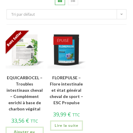
Tri par défaut
Best Seller
ÉPUISÉ
EQUICARBOCEL –
FLOREPULSE –
Troubles
Flore intestinale
intestinaux cheval
et état général
– Complément
cheval de sport –
enrichi à base de
ESC Propulse
charbon végétal
39,99
€
TTC
33,56
€
TTC
Lire la suite
Ajouter au