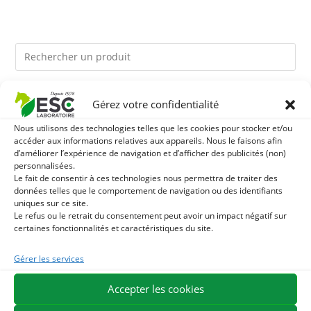
Ils pourraient vous plaire
Gérez votre confidentialité
Nous utilisons des technologies telles que les cookies pour stocker et/ou
1
HARPAGOPHYTUM - RAIDEURS ET SENSIBILITÉ
accéder aux informations relatives aux appareils. Nous le faisons afin
d’améliorer l’expérience de navigation et d’afficher des publicités (non)
personnalisées.
ARTICULAIRE CHEVAL - PLANTE PURE
2
ARGILE ALIMENTAIRE - DIGESTION CHEVAL
Le fait de consentir à ces technologies nous permettra de traiter des
données telles que le comportement de navigation ou des identifiants
uniques sur ce site.
3
THYM - HYGIÈNE ET CONFORT RESPIRATOIRE CHEVAL -
Le refus ou le retrait du consentement peut avoir un impact négatif sur
certaines fonctionnalités et caractéristiques du site.
PLANTE PURE
Gérer les services
EXPÉDITION EN 48/72H
LIVRAISON OFFERTE EN FRANCE DÈS 75 €
Accepter les cookies
PAIEMENT SÉCURISÉ
BESOIN D'AIDE ?