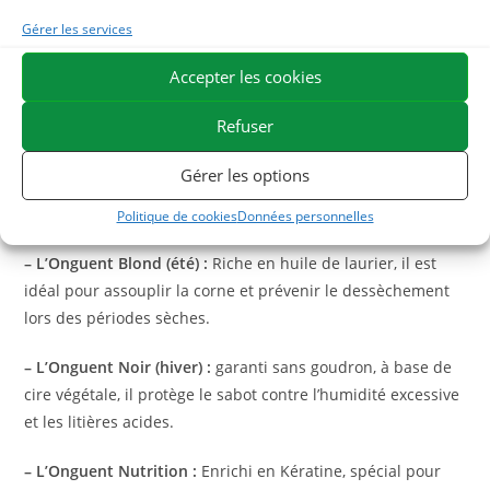
panier
Gérer les services
Accepter les cookies
Onguents et graisses : l’essentiel du soin du sabot
Refuser
L’application régulière d’un
onguent pour cheval
est la
base d’une bonne routine de soins. Selon l’état de la corne
Gérer les options
et les conditions climatiques, le choix du produit est
déterminant :
Politique de cookies
Données personnelles
– L’Onguent Blond (été) :
Riche en huile de laurier, il est
idéal pour assouplir la corne et prévenir le dessèchement
lors des périodes sèches.
– L’Onguent Noir (hiver) :
garanti sans goudron, à base de
cire végétale, il protège le sabot contre l’humidité excessive
et les litières acides.
– L’Onguent Nutrition :
Enrichi en Kératine, spécial pour