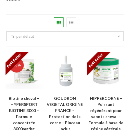
Tri par défaut
Best Seller
Best Seller
-10%
Biotine cheval –
GOUDRON
HIPPERCORNE –
HYPERSPORT
VEGETAL ORIGINE
Puissant
BIOTINE 3000 –
FRANCE –
régénérant pour
Formule
Protection de la
sabots cheval –
concentrée
corne – Pinceau
Formule à base de
3000mg/kg
inclus
résine végétale