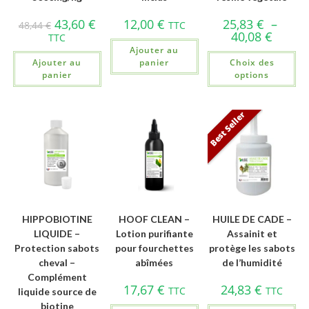
43,60
€
12,00
€
25,83
€
–
48,44
€
TTC
40,08
€
TTC
Ajouter au
Ajouter au
panier
Choix des
panier
options
Best Seller
HIPPOBIOTINE
HOOF CLEAN –
HUILE DE CADE –
LIQUIDE –
Lotion purifiante
Assainit et
Protection sabots
pour fourchettes
protège les sabots
cheval –
abîmées
de l’humidité
Complément
17,67
€
24,83
€
TTC
TTC
liquide source de
biotine