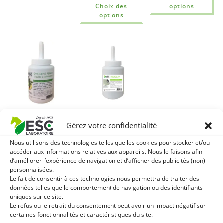
Choix des
options
options
ONGUENT REPAIR
PEDICLAY – Argile
Gérez votre confidentialité
LIQUIDE – Corne
réparatrice pour
cassante et
fourchettes au
Nous utilisons des technologies telles que les cookies pour stocker et/ou
fissures – A base
miel et à l’oxyde de
accéder aux informations relatives aux appareils. Nous le faisons afin
d’améliorer l’expérience de navigation et d’afficher des publicités (non)
d’huiles végétales
zinc
personnalisées.
et enrichi à la
Le fait de consentir à ces technologies nous permettra de traiter des
26,67
€
TTC
kératine
données telles que le comportement de navigation ou des identifiants
uniques sur ce site.
Ajouter au
15,58
€
TTC
Le refus ou le retrait du consentement peut avoir un impact négatif sur
panier
certaines fonctionnalités et caractéristiques du site.
Ajouter au