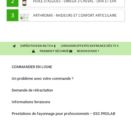
2
HUILE D'ALGUES - OMEGA 3 CHEVAL - DHA ET EPA
3
ARTHROMIX - RAIDEURS ET CONFORT ARTICULAIRE
CHEVAL - MÉLANGE DE PLANTES
EXPÉDITION EN 48/72H
LIVRAISON OFFERTE EN FRANCE DÈS 75 €
PAIEMENT SÉCURISÉ
BESOIN D'AIDE ?
COMMANDER EN LIGNE
Un problème avec votre commande ?
Demande de rétractation
Informations livraisons
Prestations de façonnage pour professionnels – ESC PROLAB