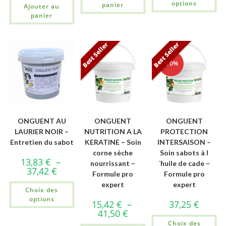
options
panier
Ajouter au
panier
Best Seller
Best Seller
-10%
ONGUENT AU
ONGUENT
ONGUENT
LAURIER NOIR –
NUTRITION A LA
PROTECTION
Entretien du sabot
KERATINE – Soin
INTERSAISON –
corne sèche
Soin sabots à l
13,83
€
–
nourrissant –
´huile de cade –
37,42
€
Formule pro
Formule pro
expert
expert
Choix des
options
15,42
€
–
37,25
€
41,50
€
Choix des