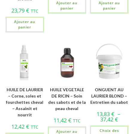
Ajouter au
Ajouter au
panier
panier
23,79
€
TTC
Ajouter au
panier
HUILE DE LAURIER
HUILE VEGETALE
ONGUENT AU
– Corne, soles et
DE RICIN – Soin
LAURIER BLOND –
fourchettes cheval
des sabots et de la
Entretien du sabot
– Assainit et
peau cheval
13,83
€
–
nourrit
37,42
€
11,42
€
TTC
12,42
€
TTC
Choix des
Ajouter au