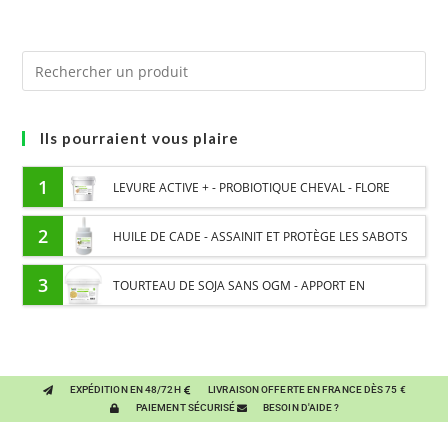
Ils pourraient vous plaire
1
LEVURE ACTIVE + - PROBIOTIQUE CHEVAL - FLORE
INTESTINALE ET DIGESTION
2
HUILE DE CADE - ASSAINIT ET PROTÈGE LES SABOTS
DE L’HUMIDITÉ
3
TOURTEAU DE SOJA SANS OGM - APPORT EN
PROTÉINES ET SOUTIEN ÉNERGÉTIQUE POUR CHEVAUX
EXPÉDITION EN 48/72H
LIVRAISON OFFERTE EN FRANCE DÈS 75 €
PAIEMENT SÉCURISÉ
BESOIN D'AIDE ?