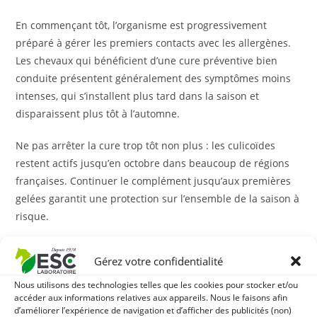
En commençant tôt, l’organisme est progressivement
préparé à gérer les premiers contacts avec les allergènes.
Les chevaux qui bénéficient d’une cure préventive bien
conduite présentent généralement des symptômes moins
intenses, qui s’installent plus tard dans la saison et
disparaissent plus tôt à l’automne.
Ne pas arrêter la cure trop tôt non plus : les culicoïdes
restent actifs jusqu’en octobre dans beaucoup de régions
françaises. Continuer le complément jusqu’aux premières
gelées garantit une protection sur l’ensemble de la saison à
risque.
Complément alimentaire et soins externes : une
Gérez votre confidentialité
approche complémentaire
Nous utilisons des technologies telles que les cookies pour stocker et/ou
La question n’est pas de choisir entre soins internes et
accéder aux informations relatives aux appareils. Nous le faisons afin
d’améliorer l’expérience de navigation et d’afficher des publicités (non)
externes, c’est de les combiner. Les deux approches