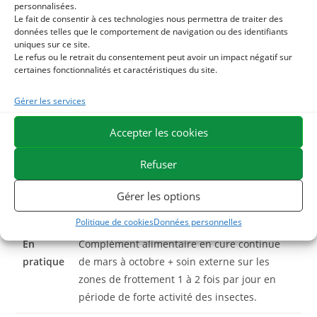
personnalisées.
agissent à des niveaux différents et se renforcent
Le fait de consentir à ces technologies nous permettra de traiter des
données telles que le comportement de navigation ou des identifiants
mutuellement :
uniques sur ce site.
Le refus ou le retrait du consentement peut avoir un impact négatif sur
certaines fonctionnalités et caractéristiques du site.
Action
Le complément alimentaire prépare le
interne
terrain immunitaire, soutient la barrière
Gérer les services
cutanée et réduit l’intensité des réactions
allergiques sur la durée.
Accepter les cookies
Action
Le soin topique (spray, baume, shampoing)
Refuser
externe
apaise immédiatement les démangeaisons,
protège les zones exposées et accélère la
Gérer les options
cicatrisation des lésions.
Politique de cookies
Données personnelles
En
Complément alimentaire en cure continue
pratique
de mars à octobre + soin externe sur les
zones de frottement 1 à 2 fois par jour en
période de forte activité des insectes.