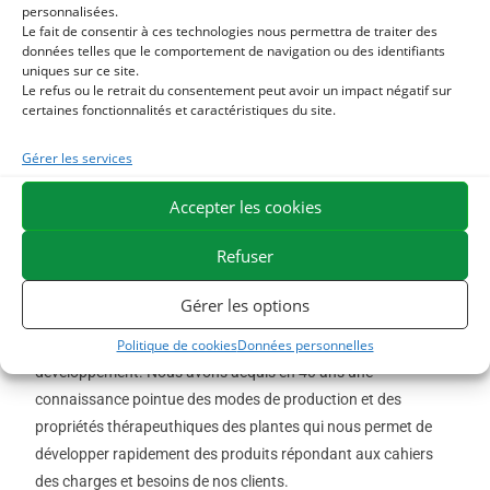
personnalisées.
l’organisme équin ne sont plus à démontrer.
Nous utilisons
Le fait de consentir à ces technologies nous permettra de traiter des
données telles que le comportement de navigation ou des identifiants
sur l’ensemble de notre gamme plus de 100 espèces de
uniques sur ce site.
plantes différentes que nous utilisons sous forme coupée en
Le refus ou le retrait du consentement peut avoir un impact négatif sur
mélange spécifique, en extrait microfiné dans les préparations
certaines fonctionnalités et caractéristiques du site.
supplémentées ou en huile essentielle dans les gels et
Gérer les services
pommades.
Accepter les cookies
Innover
Refuser
Depuis 48 ans, ESC Laboratoire est en perpétuelle
recherche de nouveautés.
Nos utilisateurs cavaliers,
Gérer les options
propriétaires, éleveurs, maréchaux, vétérinaires…sont la 1ère
source d’inspiration dans notre process de recherche et
Politique de cookies
Données personnelles
développement. Nous avons acquis en 40 ans une
connaissance pointue des modes de production et des
propriétés thérapeuthiques des plantes qui nous permet de
développer rapidement des produits répondant aux cahiers
des charges et besoins de nos clients.