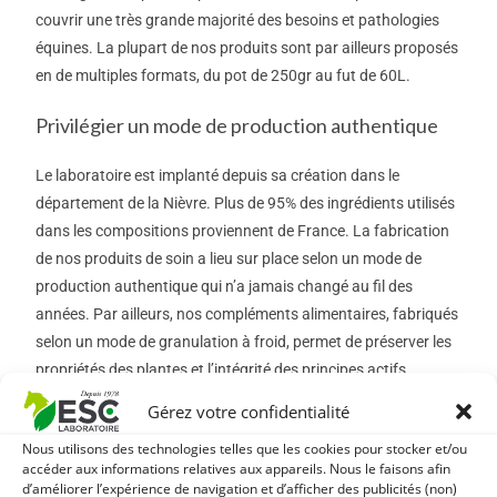
couvrir une très grande majorité des besoins et pathologies
équines. La plupart de nos produits sont par ailleurs proposés
en de multiples formats, du pot de 250gr au fut de 60L.
Privilégier un mode de production authentique
Le laboratoire est implanté depuis sa création dans le
département de la Nièvre. Plus de 95% des ingrédients utilisés
dans les compositions proviennent de France. La fabrication
de nos produits de soin a lieu sur place selon un mode de
production authentique qui n’a jamais changé au fil des
années. Par ailleurs, nos compléments alimentaires, fabriqués
selon un mode de granulation à froid, permet de préserver les
propriétés des plantes et l’intégrité des principes actifs.
Gérez votre confidentialité
Valoriser les propriétés des plantes et principes
actifs naturels
Nous utilisons des technologies telles que les cookies pour stocker et/ou
accéder aux informations relatives aux appareils. Nous le faisons afin
d’améliorer l’expérience de navigation et d’afficher des publicités (non)
Les bienfaits de la phytothérapie et de la phytonutrition sur