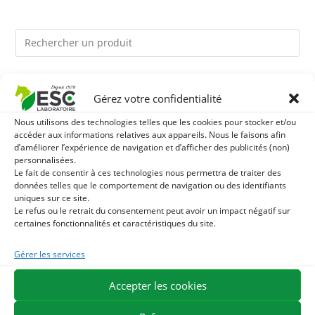
Ils pourraient vous plaire
Gérez votre confidentialité
1
Nous utilisons des technologies telles que les cookies pour stocker et/ou
TERRE DE DIATOMEE - PARASITES EXTERNES CHEVAL
accéder aux informations relatives aux appareils. Nous le faisons afin
d’améliorer l’expérience de navigation et d’afficher des publicités (non)
2
DEMELANT-LUSTRANT - SOIN ROBE ET CRINIÈRE
personnalisées.
Le fait de consentir à ces technologies nous permettra de traiter des
données telles que le comportement de navigation ou des identifiants
CHEVAL - ENRICHI EN VITAMINE B ET HUILE D'ONAGRE
3
JUS D'ALOE VERA - SOURCE DE NOMBREUX
uniques sur ce site.
Le refus ou le retrait du consentement peut avoir un impact négatif sur
NUTRIMENTS - BIEN-ÊTRE DIGESTIF CHEVAL
certaines fonctionnalités et caractéristiques du site.
Gérer les services
EXPÉDITION EN 48/72H
LIVRAISON OFFERTE EN FRANCE DÈS 75 €
PAIEMENT SÉCURISÉ
BESOIN D'AIDE ?
Accepter les cookies