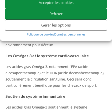
Accepter les cookies
actifs.
Refuser
L’Huile d’algues est utile en cas d’inconfort
respiratoire en environnement poussiéreux
Gérer les options
L’
Huile d’algues
est une aide en cas d’inconfort respiratoire
Politique de cookies
Données personnelles
récurrent, notamment chez les chevaux sensibles à un
environnement poussiéreux.
Les Omégas 3 et le système cardiovasculaire
Les acides gras Oméga-3, notamment l’EPA (acide
eicosapentaénoïque) et le DHA (acide docosahexaénoïque),
soutiennent la circulation sanguine. Ceci sera donc
particulièrement bénéfique pour les chevaux de sport.
Soutien du système immunitaire
Les acides gras Oméga-3 soutiennent le système