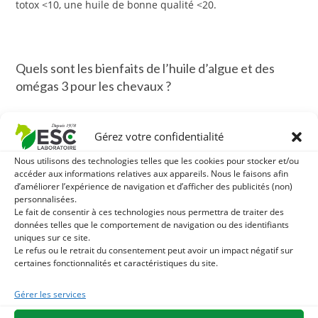
totox <10, une huile de bonne qualité <20.
Quels sont les bienfaits de l’huile d’algue et des
omégas 3 pour les chevaux ?
Les omegas 3 DHA et l’EPA participent au bon
Gérez votre confidentialité
fonctionnement de nombreux systèmes : nerveux,
immunitaire, circulatoire, locomoteur, respiratoire,
Nous utilisons des technologies telles que les cookies pour stocker et/ou
accéder aux informations relatives aux appareils. Nous le faisons afin
cutané et reproducteur. Ils contribuent également à
d’améliorer l’expérience de navigation et d’afficher des publicités (non)
l’équilibre des réponses de l’organisme impliquées
personnalisées.
Le fait de consentir à ces technologies nous permettra de traiter des
dans les processus inflammatoires.
données telles que le comportement de navigation ou des identifiants
uniques sur ce site.
Les omégas 3 participent à la souplesse des
Le refus ou le retrait du consentement peut avoir un impact négatif sur
certaines fonctionnalités et caractéristiques du site.
articulations du cheval
Gérer les services
Les omégas 3 apporte de la souplesse et soutient le confort
des chevaux, en particulier ceux qui sont âgés ou très