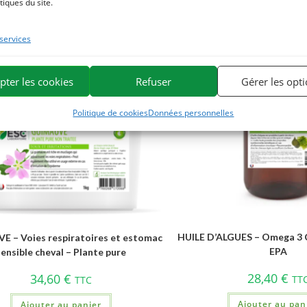
tiques du site.
Best Seller
 services
pter les cookies
Refuser
Gérer les opt
Politique de cookies
Données personnelles
HUILE D’ALGUES – Omega 3 
 – Voies respiratoires et estomac
EPA
sensible cheval – Plante pure
28,40
€
34,60
€
TT
TTC
Ajouter au pan
Ajouter au panier