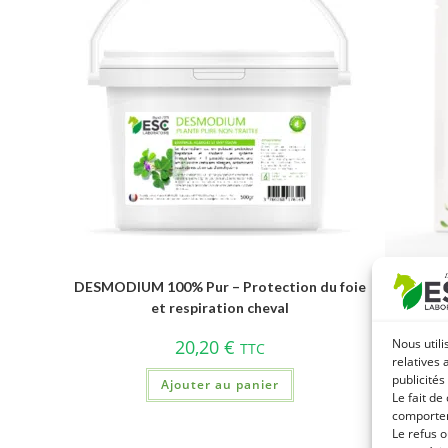
DESMODIUM 100% Pur – Protection du foie
EQUI
et respiration cheval
bronches
Nous utili
20,20
€
TTC
relatives 
publicités
Ajouter au panier
Le fait de
comportem
Le refus o