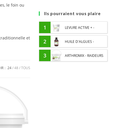
s, le foin ou
Ils pourraient vous plaire
1
LEVURE ACTIVE + -
traditionnelle et
PROBIOTIQUE CHEVAL -
2
HUILE D'ALGUES -
FLORE INTESTINALE ET
OMEGA 3 CHEVAL - DHA
3
ARTHROMIX - RAIDEURS
DIGESTION
ET EPA
ET CONFORT ARTICULAIRE
IR :
24
48
TOUS
CHEVAL - MÉLANGE DE
PLANTES