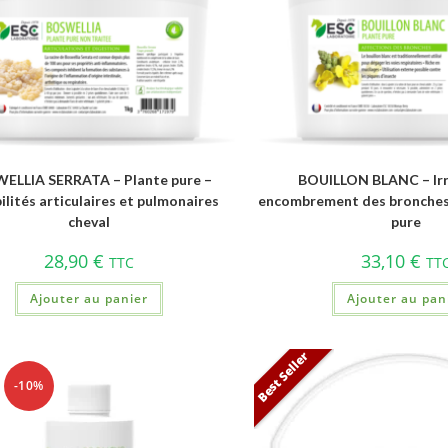
ELLIA SERRATA – Plante pure –
BOUILLON BLANC – Irr
ilités articulaires et pulmonaires
encombrement des bronches 
cheval
pure
28,90
€
33,10
€
TTC
TT
Ajouter au panier
Ajouter au pan
Best Seller
-10%