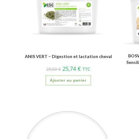
BOSW
ANIS VERT – Digestion et lactation cheval
Sensib
25,74
€
28,60
€
TTC
Ajouter au panier