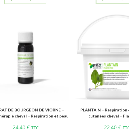
AT DE BOURGEON DE VIORNE –
PLANTAIN – Respiration e
rapie cheval – Respiration et peau
cutanées cheval – Pl
24,40
€
22,40
€
TTC
TT