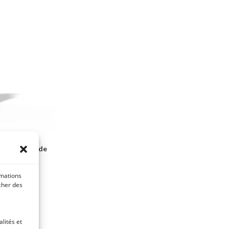
tré à base de
rmations
,80
€
icher des
ons
lités et