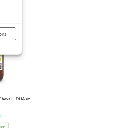
ions
Cheval – DHA et
C
ier