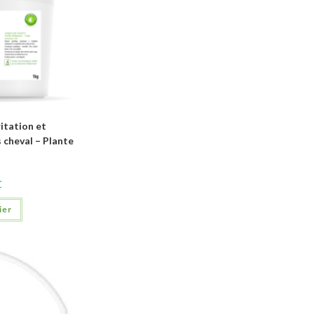
itation et
cheval – Plante
C
ier