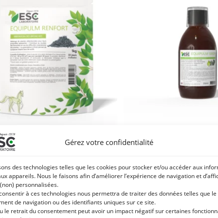
Gérez votre confidentialité
PULM RENFORT – Irritation des
EQUIPULM SIROP – Concen
 cheval – Complément enrichi à base
plantes
de plantes et propolis
sons des technologies telles que les cookies pour stocker et/ou accéder aux info
20,90
€
–
38
aux appareils. Nous le faisons afin d’améliorer l’expérience de navigation et d’aff
88,50
€
TTC
 (non) personnalisées.
Choix des opti
 consentir à ces technologies nous permettra de traiter des données telles que le
Ajouter au panier
ent de navigation ou des identifiants uniques sur ce site.
u le retrait du consentement peut avoir un impact négatif sur certaines fonctionna