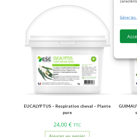
caractéris
Gérer les
Acce
EUCALYPTUS – Respiration cheval – Plante
GUIMAUVE
pure
24,00
€
TTC
Ajouter au panier