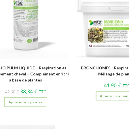
O PULM LIQUIDE – Respiration et
BRONCHOMIX – Respirati
ssement cheval – Complément enrichi
Mélange de pla
à base de plantes
41,90
€
TT
38,34
€
42,60
€
TTC
Ajouter au pan
Ajouter au panier