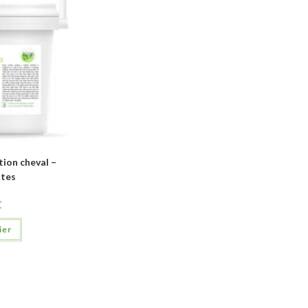
on cheval –
ntes
C
ier