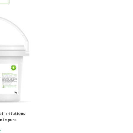
t irritations
ante pure
C