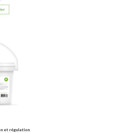
ier
n et régulation