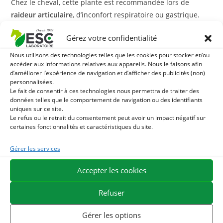
Chez le cheval, cette plante est recommandée lors de
raideur articulaire
, d’inconfort respiratoire ou gastrique.
Contrairement à d’autres plantes qui apaisent les raideurs
Gérez votre confidentialité
articulaires, la
Boswellia serrata
n’entraine pas d’inconfort
Nous utilisons des technologies telles que les cookies pour stocker et/ou
digestif. Elle peut être une alternative à l’Harpagophytum.
accéder aux informations relatives aux appareils. Nous le faisons afin
d’améliorer l’expérience de navigation et d’afficher des publicités (non)
personnalisées.
Avec quoi associer la Boswellia Serrata ?
Le fait de consentir à ces technologies nous permettra de traiter des
données telles que le comportement de navigation ou des identifiants
En cas d’articulation sensible, la
Boswellia serrata
donnée
uniques sur ce site.
pure dans la ration pourra être accompagnée de
Siliflex
,
Le refus ou le retrait du consentement peut avoir un impact négatif sur
certaines fonctionnalités et caractéristiques du site.
source de silice qui favorise la production de collagène et
participe au soutien articulaire.
Gérer les services
Dans le cas d’inconfort respiratoire et d’encombrement des
Accepter les cookies
bronches, vous pouvez distribuer du
Tussilage
en
complément.
Refuser
Du
jus d’Aloe vera
pourra être distribué en complément en
Gérer les options