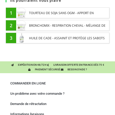
Ils pourraient vous plaire
1
TOURTEAU DE SOJA SANS OGM - APPORT EN
PROTÉINES ET SOUTIEN ÉNERGÉTIQUE POUR CHEVAUX
2
BRONCHOMIX - RESPIRATION CHEVAL - MÉLANGE DE
PLANTES
3
HUILE DE CADE - ASSAINIT ET PROTÈGE LES SABOTS
DE L’HUMIDITÉ
EXPÉDITION EN 48/72H
LIVRAISON OFFERTE EN FRANCE DÈS 75 €
PAIEMENT SÉCURISÉ
BESOIN D'AIDE ?
COMMANDER EN LIGNE
Un problème avec votre commande ?
Demande de rétractation
Informations livraisons