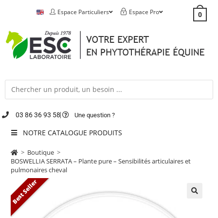
Espace Particuliers
Espace Pro
0
03 86 36 93 58
Une question ?
NOTRE CATALOGUE PRODUITS
>
Boutique
>
BOSWELLIA SERRATA – Plante pure – Sensibilités articulaires et
pulmonaires cheval
Best Seller
🔍