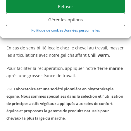
cure de
Chondro+
,
un mélange de chondroprotecteurs
Refuser
(chondroïtine, glucosamine, MSM) permettant de renforcer
Gérer les options
le cartilage articulaire et d’antioxydants protecteurs comme
la vitamine C et la curcumine que o’on trouve
Politique de cookies
Données personnelles
naturellement dans le curcuma.
En cas de sensibilité locale chez le cheval au travail, masser
les articulations avec notre gel chauffant
Chili warm
.
Pour faciliter la récupération, appliquer notre
Terre marine
après une grosse séance de travail.
ESC Laboratoire est une société pionnière en phytothérapie
équine. Nous sommes spécialisés dans la sélection et l’utilisation
de principes actifs végétaux appliqués aux soins de confort
équins et proposons la gamme de produits naturels pour
chevaux la plus large du marché.