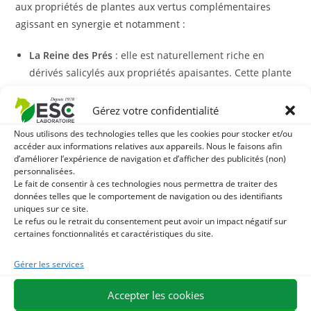
aux propriétés de plantes aux vertus complémentaires
agissant en synergie et notamment :
La Reine des Prés
: elle est naturellement riche en
dérivés salicylés aux propriétés apaisantes. Cette plante
est recommandée en cas d’inconfort locomoteur.
Le Boswellia serrata
: il est reconnu pour ses propriétés
Gérez votre confidentialité
apaisantes notamment en cas de sensibilités ou
Nous utilisons des technologies telles que les cookies pour stocker et/ou
raideurs articulaires.
accéder aux informations relatives aux appareils. Nous le faisons afin
d’améliorer l’expérience de navigation et d’afficher des publicités (non)
La Prêle des Champs
: elle est source de silicium et
personnalisées.
possède des vertus reminéralisantes. Cette plante
Le fait de consentir à ces technologies nous permettra de traiter des
contribue au soutien articulaire et tendineux
données telles que le comportement de navigation ou des identifiants
uniques sur ce site.
Arthromix
est formulé sans harpagophytum, ce qui en fait
Le refus ou le retrait du consentement peut avoir un impact négatif sur
un allié de choix pour soutenir les articulations des
certaines fonctionnalités et caractéristiques du site.
chevaux sensibles de l’estomac !
Gérer les services
Quelle synergie avec Arthromix?
Accepter les cookies
Pour un effet renforcé,
Arthromix
peut être complété d’une