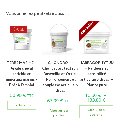
Vous aimerez peut-être aussi…
Best Seller
ÉPUISÉ
TERRE MARINE –
CHONDRO + –
HARPAGOPHYTUM
Argile cheval
Chondroprotecteurs,
– Raideurs et
enrichie en
Boswellia et Ortie –
sensibilité
minéraux marins –
Renforcement et
articulaire cheval –
Prêt à l’emploi
souplesse articulaire
Plante pure
cheval
50,90
€
16,60
€
–
TTC
133,80
€
67,99
€
TTC
Lire la suite
Choix des
Ajouter au
options
panier