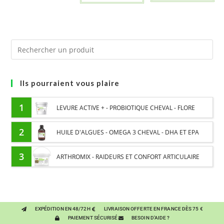
Ils pourraient vous plaire
1
LEVURE ACTIVE + - PROBIOTIQUE CHEVAL - FLORE
INTESTINALE ET DIGESTION
2
HUILE D'ALGUES - OMEGA 3 CHEVAL - DHA ET EPA
3
ARTHROMIX - RAIDEURS ET CONFORT ARTICULAIRE
CHEVAL - MÉLANGE DE PLANTES
EXPÉDITION EN 48/72H
LIVRAISON OFFERTE EN FRANCE DÈS 75 €
PAIEMENT SÉCURISÉ
BESOIN D'AIDE ?