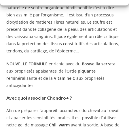
Le
MSM
ou méthyl-sulfonyl-méthane est une source
naturelle de soufre organique biodisponible c’est à dire
bien assimilé par l’organisme. Il est issu d’un processus
d’oxydation de matières 1ères naturelles. Le soufre est
présent dans le collagène de la peau, des articulations et
des vaisseaux sanguins. Il joue également un rôle critique
dans la protection des tissus constitutifs des articulations,
tendons, du cartilage, de l’épiderme…
NOUVELLE FORMULE
enrichie avec du
Boswellia serrata
aux propriétés apaisantes, de l’
Ortie piquante
reminéralisante et de la
Vitamine C
aux propriétés
antioxydantes.
Avec quoi associer Chondro+ ?
Afin de préparer l’appareil locomoteur du cheval au travail
et apaiser les sensibilités locales, il est possible d’utiliser
notre gel de massage
Chili warm
avant la sortie. A base de