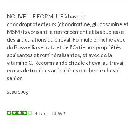
NOUVELLE FORMULE à base de
chondroprotecteurs (chondroïtine, glucosamine et
MSM) favorisant le renforcement et la souplesse
des articulations du cheval. Formule enrichie avec
du Boswellia serrata et de l’Ortie aux propriétés
apaisantes et reminéralisantes, et avec de la
vitamine C. Recommandé chez le cheval au travail,
en cas de troubles articulaires ou chez le cheval
senior.
Seau 500g
4.1
/
5
-
13
avis