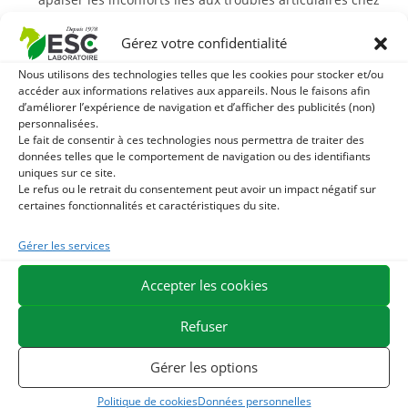
l’animal.
Gérez votre confidentialité
La
chondroïtine
est synthétisée par l’organisme à partir
de la glucosamine. Présent dans les articulations, elle
Nous utilisons des technologies telles que les cookies pour stocker et/ou
joue un rôle dans le maintien de la structure et de
accéder aux informations relatives aux appareils. Nous le faisons afin
d’améliorer l’expérience de navigation et d’afficher des publicités (non)
l’élasticité des cartilages, des tendons, de la peau et de
personnalisées.
la paroi des artères. Cette molécule contient également
Le fait de consentir à ces technologies nous permettra de traiter des
données telles que le comportement de navigation ou des identifiants
des acides aminés contenant du soufre. Ils sont
uniques sur ce site.
essentiels à la production des molécules du cartilage. La
Le refus ou le retrait du consentement peut avoir un impact négatif sur
chondroïtine soutient le cartilage, elle favorise
certaines fonctionnalités et caractéristiques du site.
également la rétention d’eau et l’élasticité du cartilage,
Gérer les services
aidant à assurer une absorption adéquate des chocs.
Par ailleurs, cette molécule contribue à la synthèse de
Accepter les cookies
glycosaminoglycanes et de protéoglycanes, qui sont des
éléments constitutifs de la formation du cartilage. La
Refuser
chondroïtine est recommandée en cas de sollicitation
soutenue des articulations, mais également en phase de
Gérer les options
croissance et de vieillesse.
Politique de cookies
Données personnelles