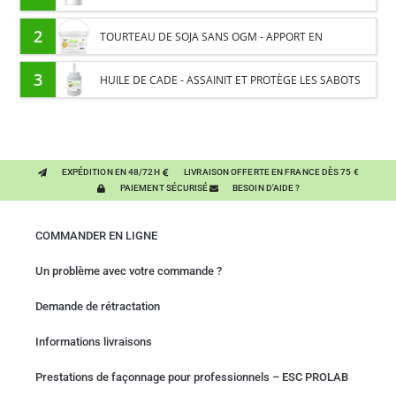
INTESTINALE ET DIGESTION
2
TOURTEAU DE SOJA SANS OGM - APPORT EN
PROTÉINES ET SOUTIEN ÉNERGÉTIQUE POUR CHEVAUX
3
HUILE DE CADE - ASSAINIT ET PROTÈGE LES SABOTS
DE L’HUMIDITÉ
EXPÉDITION EN 48/72H
LIVRAISON OFFERTE EN FRANCE DÈS 75 €
PAIEMENT SÉCURISÉ
BESOIN D'AIDE ?
COMMANDER EN LIGNE
Un problème avec votre commande ?
Demande de rétractation
Informations livraisons
Prestations de façonnage pour professionnels – ESC PROLAB