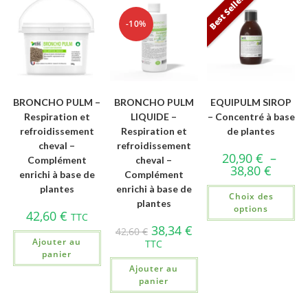
Best Seller
-10%
BRONCHO PULM –
BRONCHO PULM
EQUIPULM SIROP
Respiration et
LIQUIDE –
– Concentré à base
refroidissement
Respiration et
de plantes
cheval –
refroidissement
20,90
€
–
Complément
cheval –
38,80
€
enrichi à base de
Complément
plantes
enrichi à base de
Choix des
plantes
options
42,60
€
TTC
38,34
€
42,60
€
Ajouter au
TTC
panier
Ajouter au
panier