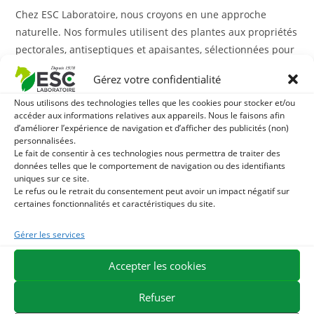
Chez ESC Laboratoire, nous croyons en une approche
naturelle. Nos formules utilisent des plantes aux propriétés
pectorales, antiseptiques et apaisantes, sélectionnées pour
leur efficacité rapide :
Gérez votre confidentialité
Le Thym et l’Eucalyptus :
Reconnus pour leurs vertus
Nous utilisons des technologies telles que les cookies pour stocker et/ou
purifiantes et décongestionnantes.
accéder aux informations relatives aux appareils. Nous le faisons afin
d’améliorer l’expérience de navigation et d’afficher des publicités (non)
personnalisées.
Le Bouillon Blanc et la Guimauve :
Des plantes riches en
Le fait de consentir à ces technologies nous permettra de traiter des
mucilages qui tapissent et protègent les muqueuses
données telles que le comportement de navigation ou des identifiants
uniques sur ce site.
irritées.
Le refus ou le retrait du consentement peut avoir un impact négatif sur
certaines fonctionnalités et caractéristiques du site.
Le Réglisse :
Idéal pour apaiser les inflammations des
bronches et faciliter la respiration.
Gérer les services
L’Ail :
Un allié naturel puissant pour assainir l’arbre
Accepter les cookies
respiratoire.
Refuser
Des compléments naturels fabriqués en France