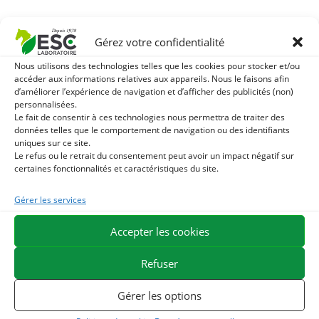
Le plantain possède des propriétés purifiantes et
Gérez votre confidentialité
apaisantes en cas d’irritations des voies respiratoires
supérieures et des bronches.
Nous utilisons des technologies telles que les cookies pour stocker et/ou
accéder aux informations relatives aux appareils. Nous le faisons afin
Le plantain peut également être utilisé en usage externe
d’améliorer l’expérience de navigation et d’afficher des publicités (non)
personnalisées.
afin d’apaiser les piqûres d’insectes, les brûlures et les
Le fait de consentir à ces technologies nous permettra de traiter des
irritations cutanées.
données telles que le comportement de navigation ou des identifiants
uniques sur ce site.
Le refus ou le retrait du consentement peut avoir un impact négatif sur
On attribue généralement l’efficacité du plantain au
certaines fonctionnalités et caractéristiques du site.
mucilage qu’il contient. Cette substance adoucit et calme
les muqueuses en cas d’irritation de la bouche et de la
Gérer les services
gorge.
Accepter les cookies
Avec quoi associer le plantain ?
Refuser
Pour une action renforcée, vous pouvez également opter
pour un ajout de
Broncho pulm liquide
dans la ration.
Gérer les options
Broncho pulm liquide
est un aliment complémentaire