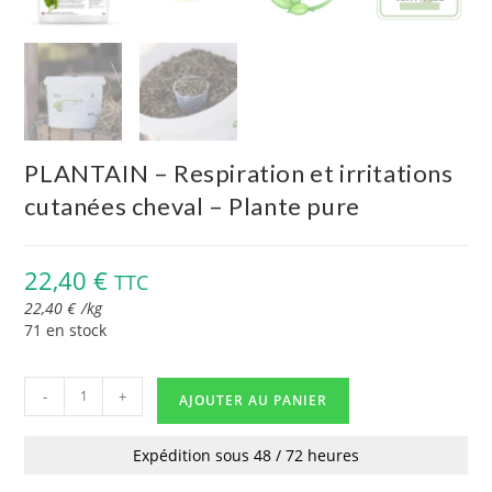
PLANTAIN – Respiration et irritations
cutanées cheval – Plante pure
22,40
€
TTC
22,40
€
/
kg
71 en stock
-
+
AJOUTER AU PANIER
Expédition sous 48 / 72 heures