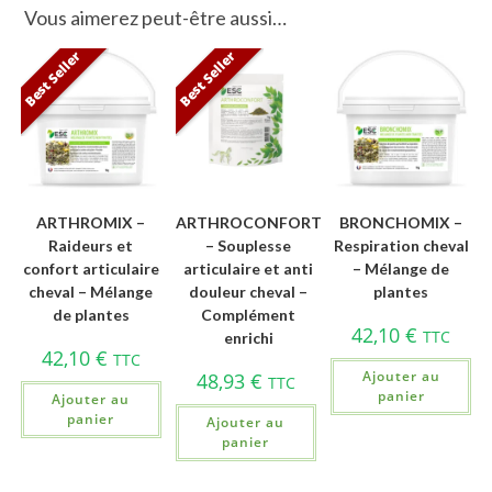
Vous aimerez peut-être aussi…
Best Seller
Best Seller
ARTHROMIX –
ARTHROCONFORT
BRONCHOMIX –
Raideurs et
– Souplesse
Respiration cheval
confort articulaire
articulaire et anti
– Mélange de
cheval – Mélange
douleur cheval –
plantes
de plantes
Complément
42,10
€
TTC
enrichi
42,10
€
TTC
Ajouter au
48,93
€
TTC
panier
Ajouter au
panier
Ajouter au
panier