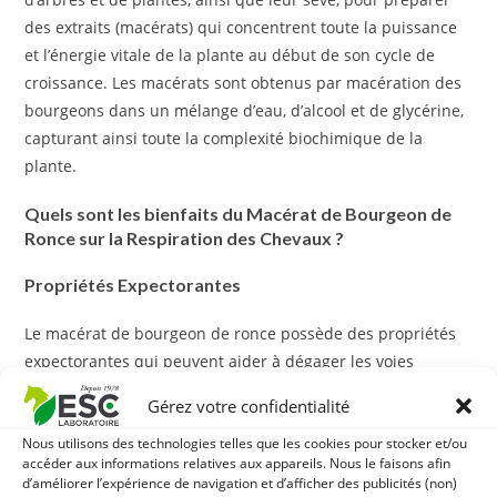
des extraits (macérats) qui concentrent toute la puissance
et l’énergie vitale de la plante au début de son cycle de
croissance. Les macérats sont obtenus par macération des
bourgeons dans un mélange d’eau, d’alcool et de glycérine,
capturant ainsi toute la complexité biochimique de la
plante.
Quels sont les bienfaits du Macérat de Bourgeon de
Ronce sur la Respiration des Chevaux ?
Propriétés Expectorantes
Le macérat de bourgeon de ronce possède des propriétés
expectorantes qui peuvent aider à dégager les voies
respiratoires. Cela est particulièrement utile pour apaiser
Gérez votre confidentialité
les congestions nasale ou pulmonaire, facilitant ainsi la
respiration.
Nous utilisons des technologies telles que les cookies pour stocker et/ou
accéder aux informations relatives aux appareils. Nous le faisons afin
d’améliorer l’expérience de navigation et d’afficher des publicités (non)
Amélioration de la Capacité Pulmonaire