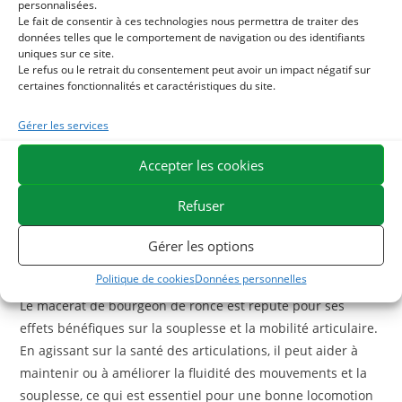
personnalisées.
Le fait de consentir à ces technologies nous permettra de traiter des
En aidant à dégager les obstructions dans les voies
données telles que le comportement de navigation ou des identifiants
uniques sur ce site.
respiratoires, le macérat de bourgeon de ronce peut
Le refus ou le retrait du consentement peut avoir un impact négatif sur
contribuer à améliorer la capacité pulmonaire et l’efficacité
certaines fonctionnalités et caractéristiques du site.
de la respiration. Cela peut se traduire par une meilleure
oxygénation du sang et une augmentation de la
Gérer les services
performance physique, particulièrement importante pour
Accepter les cookies
les chevaux de sport.
Refuser
Quels sont les bienfaits du Macérat de Bourgeon de
Ronce sur les articulations des Chevaux ?
Gérer les options
Soutien de la Souplesse Articulaire
Politique de cookies
Données personnelles
Le macérat de bourgeon de ronce est réputé pour ses
effets bénéfiques sur la souplesse et la mobilité articulaire.
En agissant sur la santé des articulations, il peut aider à
maintenir ou à améliorer la fluidité des mouvements et la
souplesse, ce qui est essentiel pour une bonne locomotion