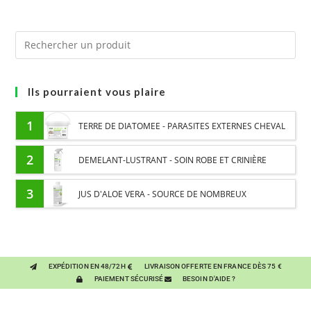
Ils pourraient vous plaire
1
TERRE DE DIATOMEE - PARASITES EXTERNES CHEVAL
2
DEMELANT-LUSTRANT - SOIN ROBE ET CRINIÈRE
CHEVAL - ENRICHI EN VITAMINE B ET HUILE D'ONAGRE
3
JUS D'ALOE VERA - SOURCE DE NOMBREUX
NUTRIMENTS - BIEN-ÊTRE DIGESTIF CHEVAL
EXPÉDITION EN 48/72H
LIVRAISON OFFERTE EN FRANCE DÈS 75 €
PAIEMENT SÉCURISÉ
BESOIN D'AIDE ?