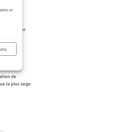
lités et
errata, résine
ions
ation de
x la plus large