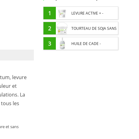
1
LEVURE ACTIVE + -
PROBIOTIQUE CHEVAL -
2
TOURTEAU DE SOJA SANS
FLORE INTESTINALE ET
OGM - APPORT EN
3
HUILE DE CADE -
DIGESTION
PROTÉINES ET SOUTIEN
ASSAINIT ET PROTÈGE LES
ÉNERGÉTIQUE POUR
SABOTS DE L’HUMIDITÉ
tum, levure
CHEVAUX
uleur et
ulations. La
 tous les
re et sans