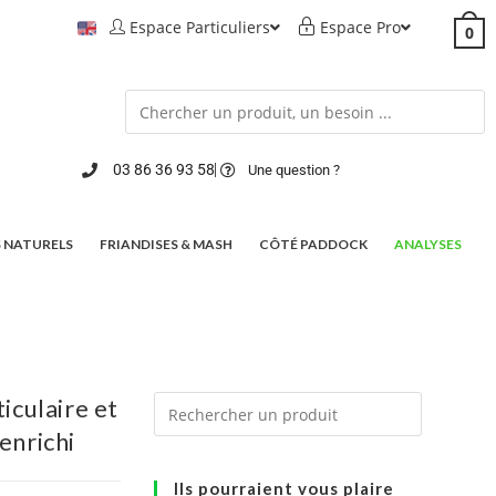
Espace Particuliers
Espace Pro
0
03 86 36 93 58
Une question ?
 NATURELS
FRIANDISES & MASH
CÔTÉ PADDOCK
ANALYSES
culaire et
enrichi
Ils pourraient vous plaire