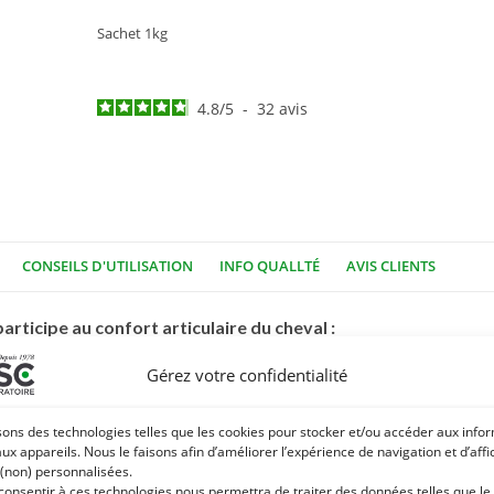
Sachet 1kg
4.8
/
5
-
32
avis
CONSEILS D'UTILISATION
INFO QUALLTÉ
AVIS CLIENTS
rticipe au confort articulaire du cheval :
Gérez votre confidentialité
s prés – Chrysantellum) font d’
Arthoconfort
un complément de phy
votre cheval et réduisez les douleurs articulaires avec ce complémen
sons des technologies telles que les cookies pour stocker et/ou accéder aux info
aux appareils. Nous le faisons afin d’améliorer l’expérience de navigation et d’aff
 (non) personnalisées.
, les propriétés dépuratives de certaines plantes entrant dans la 
 consentir à ces technologies nous permettra de traiter des données telles que le