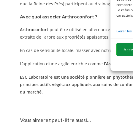
que la Reine des Prés) participent au drainage de l’orga
comportem
Le refus o
caractéris
Avec quoi associer Arthroconfort ?
Arthroconfort
peut être utilisé en alternance avec
l’
Arth
Gérer les
extraite de l’arbre aux propriétés apaisantes.
Acce
En cas de sensibilité locale, masser avec notre gel à l’arn
L’application d’une argile enrichie comme
l’
Astrinjambes
ESC Laboratoire est une société pionnière en phytothéra
principes actifs végétaux appliqués aux soins de confo
du marché.
Vous aimerez peut-être aussi…