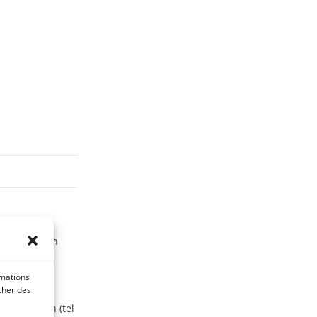
tonutrition
t facile à
rmations
icher des
composition (tel