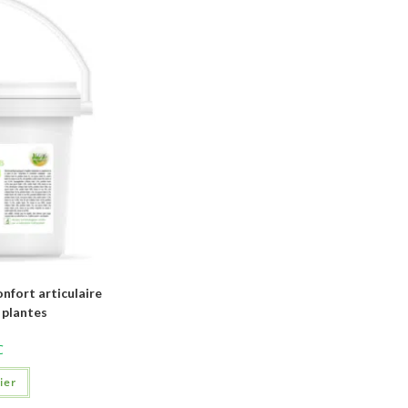
fort articulaire
 plantes
C
ier