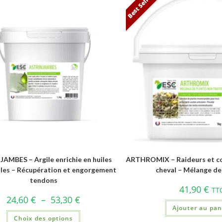
Best Seller
AMBES – Argile enrichie en huiles
ARTHROMIX – Raideurs et con
lles – Récupération et engorgement
cheval – Mélange de
tendons
41,90
€
TT
24,60
€
–
53,30
€
Ajouter au pan
Choix des options