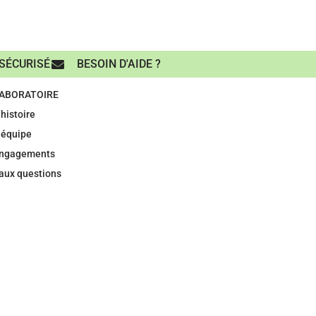
SÉCURISÉ
BESOIN D'AIDE ?
LABORATOIRE
histoire
 équipe
engagements
 aux questions