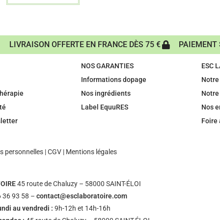
LIVRAISON OFFERTE EN FRANCE DÈS 75 €
PAIEMENT 
NOS GARANTIES
ESC 
Informations dopage
Notre 
hérapie
Nos ingrédients
Notre
té
Label EquuRES
Nos 
letter
Foire
 personnelles
|
CGV
|
Mentions légales
OIRE
45 route de Chaluzy – 58000 SAINT-ÉLOI
 36 93 58 –
contact@esclaboratoire.com
undi au vendredi :
9h-12h et 14h-16h