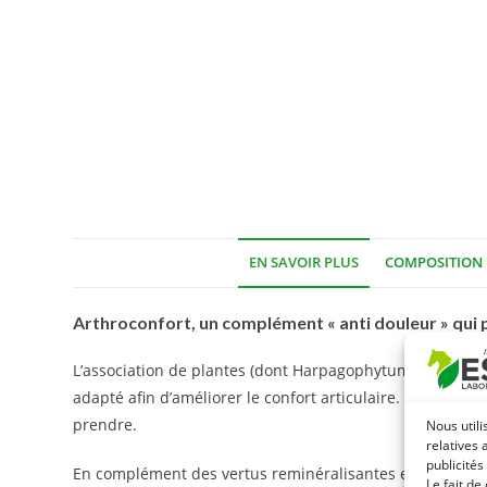
EN SAVOIR PLUS
COMPOSITION
Arthroconfort, un complément « anti douleur » qui pa
L’association de plantes (dont Harpagophytum – Reine de
adapté afin d’améliorer le confort articulaire. Soulager 
prendre.
Nous utili
relatives 
publicités
En complément des vertus reminéralisantes et apaisantes
Le fait de