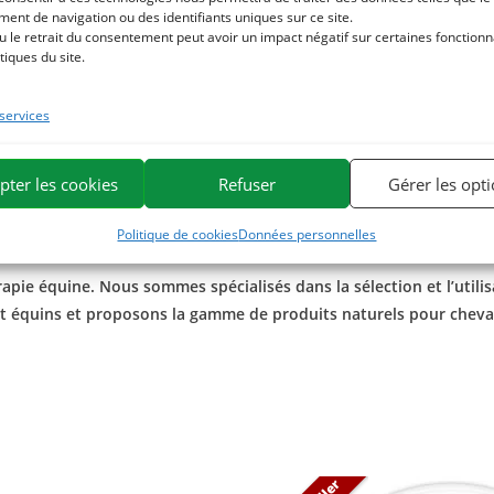
nisme.
ent de navigation ou des identifiants uniques sur ce site.
u le retrait du consentement peut avoir un impact négatif sur certaines fonctionna
tiques du site.
romix
notre mélange original de plantes pures, dont le boswellia s
 services
pter les cookies
Refuser
Gérer les opt
ica
Contrecoup
.
Politique de cookies
Données personnelles
est également bénéfique comme anti douleur.
pie équine. Nous sommes spécialisés dans la sélection et l’utilis
rt équins et proposons la gamme de produits naturels pour chevau