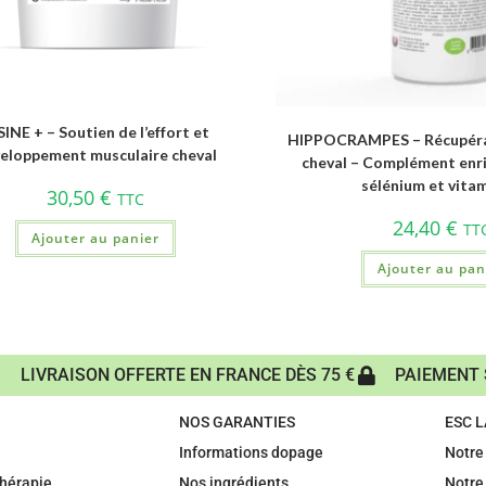
SINE + – Soutien de l’effort et
HIPPOCRAMPES – Récupérat
eloppement musculaire cheval
cheval – Complément enri
sélénium et vitam
30,50
€
TTC
24,40
€
TT
Ajouter au panier
Ajouter au pan
LIVRAISON OFFERTE EN FRANCE DÈS 75 €
PAIEMENT 
NOS GARANTIES
ESC 
Informations dopage
Notre 
hérapie
Nos ingrédients
Notre