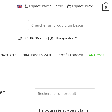
Espace Particuliers
Espace Pro
0
03 86 36 93 58
Une question ?
 NATURELS
FRIANDISES & MASH
CÔTÉ PADDOCK
ANALYSES
 et
Ils pourraient vous plaire