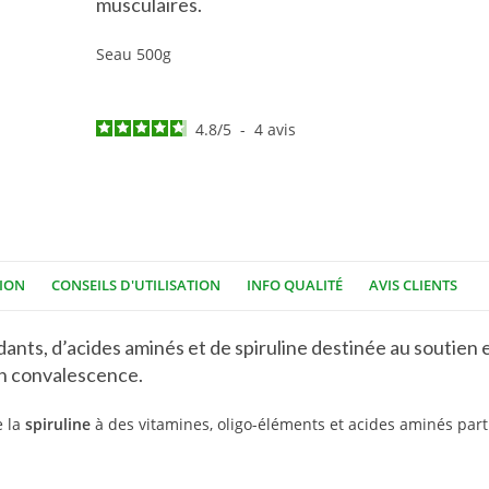
musculaires.
Seau 500g
4.8
/
5
-
4
avis
ION
CONSEILS D'UTILISATION
INFO QUALITÉ
AVIS CLIENTS
nts, d’acides aminés et de spiruline destinée au soutien et
en convalescence.
e la
spiruline
à des vitamines, oligo-éléments et acides aminés part