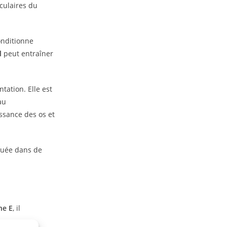
culaires du
onditionne
l
peut entraîner
tation. Elle est
au
issance des os et
iquée dans de
ne E
, il