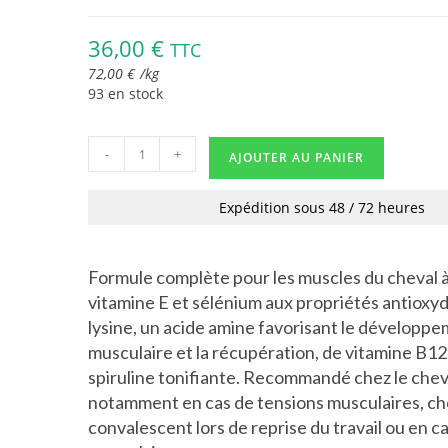
36,00
€
TTC
72,00
€
/
kg
93 en stock
-
+
AJOUTER AU PANIER
Expédition sous 48 / 72 heures
Formule complète pour les muscles du cheval 
vitamine E et sélénium aux propriétés antioxyd
lysine, un acide amine favorisant le développ
musculaire et la récupération, de vitamine B12
spiruline tonifiante. Recommandé chez le cheva
notamment en cas de tensions musculaires, che
convalescent lors de reprise du travail ou en c