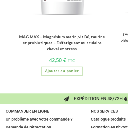
LY
MAG MAX – Magnésium marin, vit B6, taurine
dév
et probiotiques – Défatiguant musculaire
cheval et stress
42,50
€
TTC
Ajouter au panier
EXPÉDITION EN 48/72H
COMMANDER EN LIGNE
NOS SERVICES
Un problème avec votre commande ?
Catalogue produits
Demande de rétractation
Formation en phytot