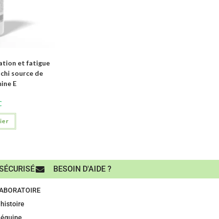
ion et fatigue
chi source de
ine E
C
ier
SÉCURISÉ
BESOIN D'AIDE ?
LABORATOIRE
histoire
 équipe