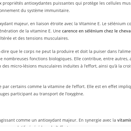
x propriétés antioxydantes puissantes qui protège les cellules mus
nctionnement du système immunitaire.
xydant majeur, en liaison étroite avec la Vitamine E. Le sélénium c
génération de la vitamine E. Une
carence en sélénium chez le cheva
altérée et des tensions musculaires.
-dire que le corps ne peut la produire et doit la puiser dans l’alimen
e nombreuses fonctions biologiques. Elle contribue, entre autres, 
n des micro-lésions musculaires induites à l’effort, ainsi qu’à la cro
par certains comme la vitamine de l’effort. Elle est en effet impl
es participant au transport de l’oxygène.
 agissant comme un antioxydant majeur. En synergie avec la
vitami
ess oxydatif généré lors de l’effort.