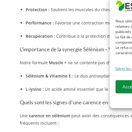
Protection :
Soutient les muscvles du cheval en cas d
Nous utili
Performance :
Favorise une contraction musculaire o
relatives 
publicités
Récupération :
Contribue à la protection des cellules 
Le fait de
comportem
Le refus o
L’importance de la synergie Sélénium – Vitamine E
caractéris
Notre formule
Muscle
+
ne se contente pas d’apporter d
Gérer les
Sélénium & Vitamine E :
Le duo antioxydant de référe
Acce
L-lysine :
Un acide aminé essentiel que le cheval ne p
Quels sont les signes d’une carence en sélénium c
Une
carence en sélénium
peut avoir des conséquences vi
fréquents incluent :