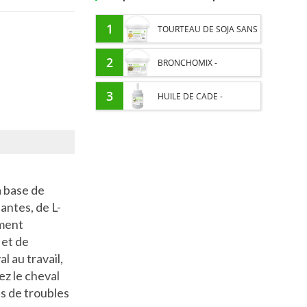
1
TOURTEAU DE SOJA SANS
OGM - APPORT EN
2
BRONCHOMIX -
PROTÉINES ET SOUTIEN
RESPIRATION CHEVAL -
3
HUILE DE CADE -
ÉNERGÉTIQUE POUR
MÉLANGE DE PLANTES
ASSAINIT ET PROTÈGE LES
CHEVAUX
SABOTS DE L’HUMIDITÉ
à base de
antes, de L-
ement
 et de
l au travail,
z le cheval
as de troubles