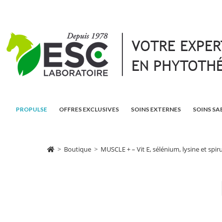
PROPULSE
OFFRES EXCLUSIVES
SOINS EXTERNES
SOINS SA
>
Boutique
>
MUSCLE + – Vit E, sélénium, lysine et spi