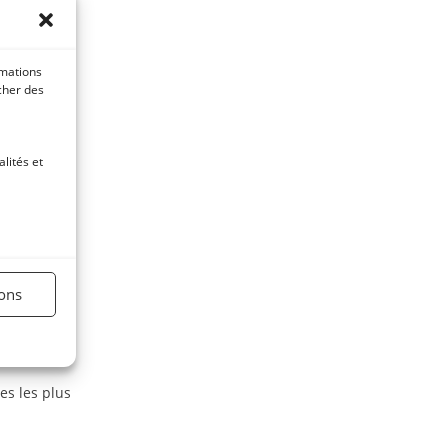
rmations
icher des
lités et
ions
ulaire.
es les plus