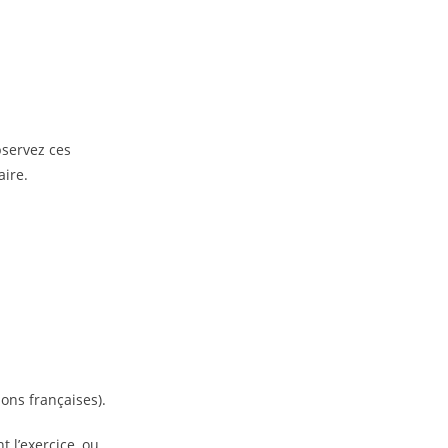
bservez ces
ire.
ons françaises).
t l’exercice, ou