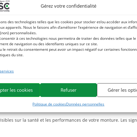
Gérez votre confidentialité
e raideurs ou coups de sang (myosite).
sons des technologies telles que les cookies pour stocker et/ou accéder aux info
ptimale.
aux appareils. Nous le faisons afin d’améliorer l’expérience de navigation et d’aff
 (non) personnalisées.
musculaires après l’effort.
 consentir à ces technologies nous permettra de traiter des données telles que le
ent de navigation ou des identifiants uniques sur ce site.
u le retrait du consentement peut avoir un impact négatif sur certaines fonctionna
 – Lysine
tiques du site.
u sélénium.
Elle combine :
 services
nce.
pter les cookies
Refuser
Gérer les opt
eut pas synthétiser,
indispensable à la fabrication de la fibre musc
Politique de cookies
Données personnelles
hez le cheval ?
sibles sur la santé et les performances de votre monture.
Les sign