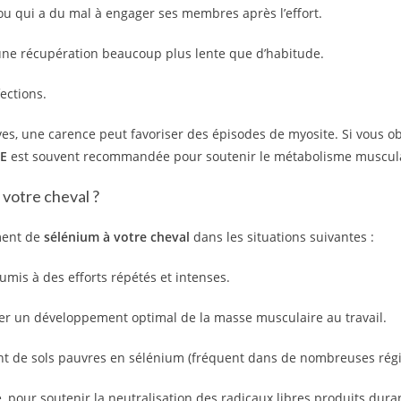
ou qui a du mal à engager ses membres après l’effort.
une récupération beaucoup plus lente que d’habitude.
ections.
ves,
une carence peut favoriser des épisodes de myosite.
Si vous o
 E
est souvent recommandée pour soutenir le métabolisme muscula
 votre cheval ?
ment de
sélénium à votre cheval
dans les situations suivantes :
mis à des efforts répétés et intenses.
ner un développement optimal de la masse musculaire au travail.
ent de sols pauvres en sélénium (fréquent dans de nombreuses régi
,
pour soutenir la neutralisation des radicaux libres produits duran