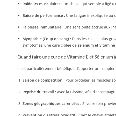
Raideurs musculaires :
Un cheval qui semble « figé » 
Baisse de performance :
Une fatigue inexpliquée ou 
Faiblesse immunitaire :
Une sensibilité accrue aux inf
Myopathie (Coup de sang) :
Dans les cas les plus gra
symptômes,
une cure ciblée de
sélénium et vitamine
Quand faire une cure de Vitamine E et Sélénium à
Il est particulièrement bénéfique d’apporter un complé
Saison de compétition :
Pour protéger les muscles sou
Reprise du travail :
Avec la L-lysine, afin d’accompag
Zones géographiques carencées :
Si votre foin provi
Prévention du stress oxydatif :
Chez le cheval athlète