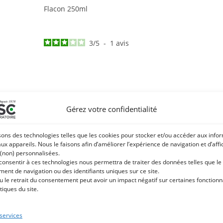
Flacon 250ml
3
/
5
-
1
avis
Gérez votre confidentialité
CONSEILS D'UTILSATION
INFO QUALITÉ
AVIS CLIENTS
sons des technologies telles que les cookies pour stocker et/ou accéder aux info
 ricin est une huile très dense, visqueuse, jaune clair et au toucher 
aux appareils. Nous le faisons afin d’améliorer l’expérience de navigation et d’aff
 (non) personnalisées.
 consentir à ces technologies nous permettra de traiter des données telles que le
er la production de collagène et redonner de l’élasticité à la peau. 
ent de navigation ou des identifiants uniques sur ce site.
ères (peau, crins, corne).
u le retrait du consentement peut avoir un impact négatif sur certaines fonctionna
tiques du site.
tus purifiantes et fortifiantes.
 services
ment à accélérer la pousse des crins et de la corne tout en les renf