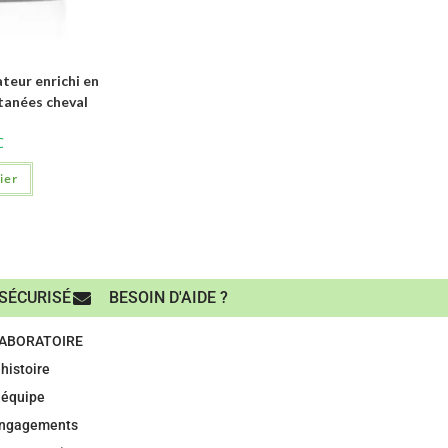
eur enrichi en
tanées cheval
C
ier
SÉCURISÉ
BESOIN D'AIDE ?
LABORATOIRE
histoire
 équipe
engagements