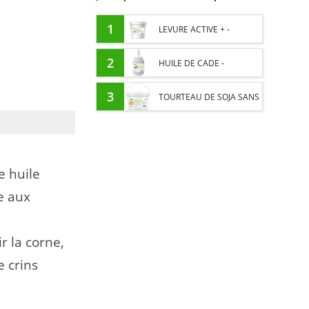
1
LEVURE ACTIVE + -
PROBIOTIQUE CHEVAL -
2
HUILE DE CADE -
FLORE INTESTINALE ET
ASSAINIT ET PROTÈGE LES
3
TOURTEAU DE SOJA SANS
DIGESTION
SABOTS DE L’HUMIDITÉ
OGM - APPORT EN
PROTÉINES ET SOUTIEN
e huile
ÉNERGÉTIQUE POUR
e aux
CHEVAUX
 la corne,
e crins