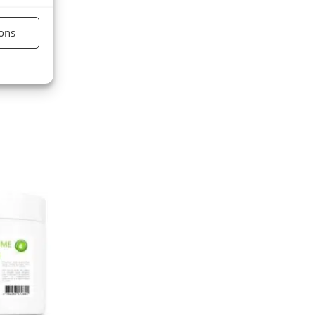
es actifs
ions