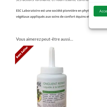
ESC Laboratoire est une société pionnière en phytothérapie équ
Acce
végétaux appliqués aux soins de confort équins et proposons
Vous aimerez peut-être aussi…
Best Seller