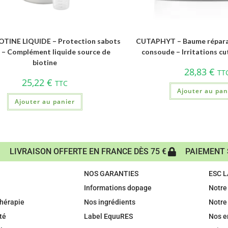
TINE LIQUIDE – Protection sabots
CUTAPHYT – Baume réparat
l – Complément liquide source de
consoude – Irritations cu
biotine
28,83
€
TT
25,22
€
TTC
Ajouter au pan
Ajouter au panier
LIVRAISON OFFERTE EN FRANCE DÈS 75 €
PAIEMENT 
NOS GARANTIES
ESC 
Informations dopage
Notre 
hérapie
Nos ingrédients
Notre
té
Label EquuRES
Nos 