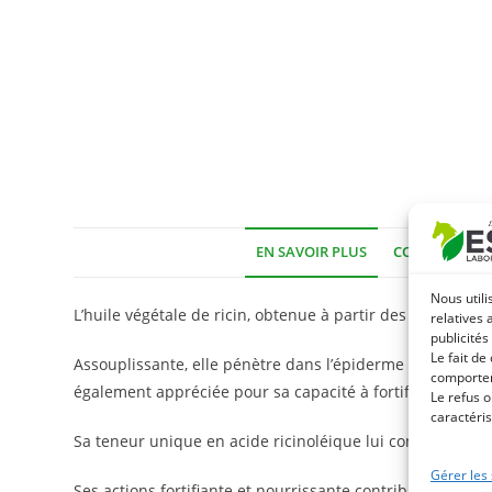
EN SAVOIR PLUS
COMPOSITION
Nous utili
L’huile végétale de ricin, obtenue à partir des graines de
relatives 
publicités
Le fait de
Assouplissante, elle pénètre dans l’épiderme pour favoris
comportem
également appréciée pour sa capacité à fortifier les phan
Le refus o
caractéris
Sa teneur unique en acide ricinoléique lui confère des ver
Gérer les
Ses actions fortifiante et nourrissante contribuent égale