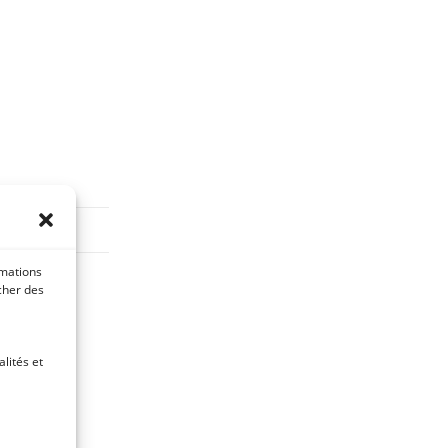
rmations
collant.
icher des
Elle est
lités et
orçant.