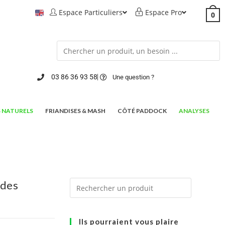
Espace Particuliers
Espace Pro
0
03 86 36 93 58
Une question ?
 NATURELS
FRIANDISES & MASH
CÔTÉ PADDOCK
ANALYSES
 des
Ils pourraient vous plaire